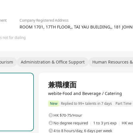
2/3
ment
Company Registered Address
ROOM 1701, 17TH FLOOR,, TAI YAU BUILDING,, 181 JO
 not for dialing
Tourism
Administration & Office Support
Human Resources &
兼職樓面
webite·Food and Beverage / Catering
New
Replied to 99+ talents in 7 days
Part Time
HK $70-75/Hour
No degree required
1 to 3 yrs exp
HK wo
4 to 8 hours/day, 6 days per week