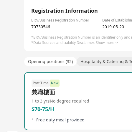
1/3
Registration Information
BRN/Business Registration Number
Date of Establish
70730546
2019-05-20
*BRN/Business Registration Number is an identifier only and is
*Data Sources and Liability Disclaimer.
Show more
Opening positions (32)
Hospitality & Catering & 
Part Time
New
兼職樓面
1 to 3 yrs
No degree required
$70-75/H
Free duty meal provided