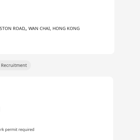
3/3
HNSTON ROAD,, WAN CHAI, HONG KONG
 Recruitment
rk permit required