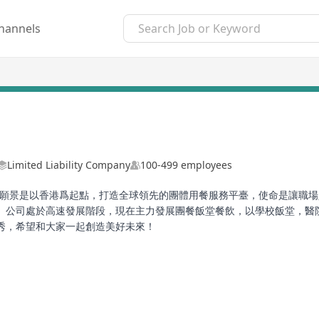
hannels
Limited Liability Company
100-499 employees
，願景是以香港爲起點，打造全球領先的團體用餐服務平臺，使命是讓職場人吃
。公司處於高速發展階段，現在主力發展團餐飯堂餐飲，以學校飯堂，醫院
秀，希望和大家一起創造美好未來！
本地市民及遊客提供外賣、團購、超市便利、電召的士及跑腿等服務，年交易