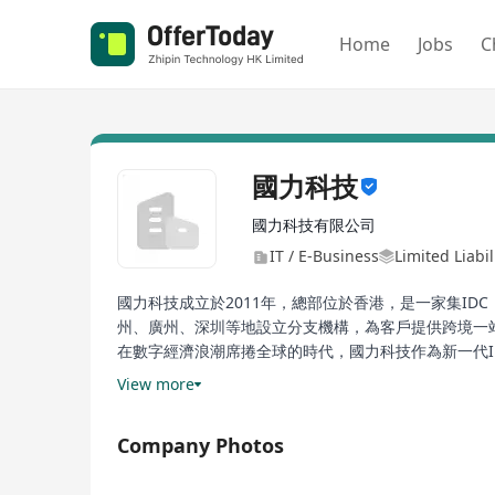
Home
Jobs
C
國力科技
國力科技有限公司
IT / E-Business
Limited Liabi
國力科技成立於2011年，總部位於香港，是一家集I
州、廣州、深圳等地設立分支機構，為客戶提供跨境一
在數字經濟浪潮席捲全球的時代，國力科技作為新一代
案。我們以創新為驅動，以安全為基石，助力企業實現
View more
我們的核心團隊由來自華為、中通服等世界500強企業
捷、思科、中興、戴爾、超微、英偉達、華碩、中科曙
Company Photos
信、聯通、阿裏、騰訊、快手等標杆企業嘉獎和認可，
我們深諳行業痛點，以客戶需求為導向，通過強大的研