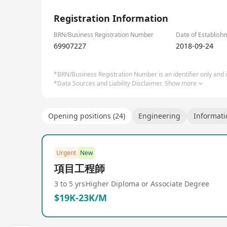
科技始終走在技術前沿，為客戶創造差異化競爭優勢。
1/1
我們立足“知行合一、利他、感恩”的價值觀，以“精進、
Registration Information
隨著5G技術的逐步普及和應用，IDC作為通信基礎設
速發展的黃金階段，人均效能突破千萬級。
BRN/Business Registration Number
Date of Establish
我們誠摯邀請熱愛通信IDC行業的精英加入我們的團隊
69907227
2018-09-24
的工作將直接賦能阿裏/騰訊/快手等頭部企業的核心業
讓我們攜手開拓全球市場，在IDC行業的藍圖上銘刻屬
*BRN/Business Registration Number is an identifier only and is
*Data Sources and Liability Disclaimer.
Show more
Opening positions (24)
Engineering
Informati
Urgent
New
項目工程師
3 to 5 yrs
Higher Diploma or Associate Degree
$19K-23K/M