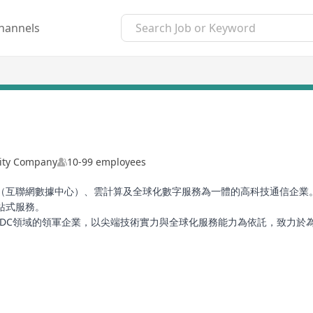
hannels
lity Company
10-99 employees
DC（互聯網數據中心）、雲計算及全球化數字服務為一體的高科技通信企
站式服務。
IDC領域的領軍企業，以尖端技術實力與全球化服務能力為依託，致力於
數位化轉型，賦能未來商業增長。
的資深專家組成，擁有超10年的行業積澱與成功實踐。我們秉持開放、
光等供應商，與全球生態合作夥伴三大運營商、頭部OTT、央企國企建立
共同推進數位化轉型和通信產業升級。
發實力與靈活的場景化定制能力，打造智能化、模組化的IDC解決方案。