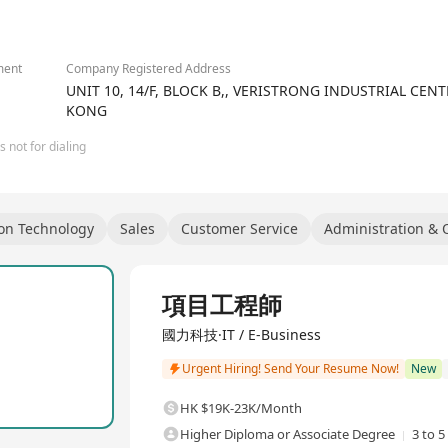
口碑、效率、好奇心”為導向，為優秀企業綠色低碳賦能，以成為全球最值得
施的重要組成部分，將迎來更多的機遇和挑戰。我們積極回應國家“技術出
ment
Company Registered Address
，在這裏，您將與來自通信標杆企業的資深專家共事，在智算網路、綠色數
UNIT 10, 14/F, BLOCK B,, VERISTRONG INDUSTRIAL CENT
KONG
務，積累寶貴的專案經驗和行業閱歷。
於我們的印記！
 not for dialing
on Technology
Sales
Customer Service
Administration & 
Full Time
項目工程師
國力科技·IT / E-Business
Urgent Hiring! Send Your Resume Now!
New
HK $19K-23K/Month
Higher Diploma or Associate Degree
3 to 5