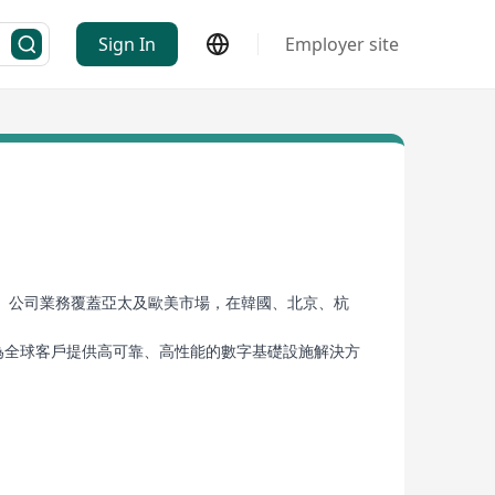
Sign In
Employer site
業。公司業務覆蓋亞太及歐美市場，在韓國、北京、杭
為全球客戶提供高可靠、高性能的數字基礎設施解決方
包容的合作態度，攜手新華三、華為、浪潮、超聚變、銳
長期共贏的合作關係，多次獲得深度合作夥伴移動、電
無論是邊緣計算、綠色數據中心，還是混合雲架構，國力