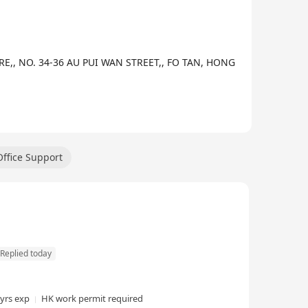
信賴的AI+智算IDC網路服務商為目標。
海”的政策，持續推進海外數字中心的建設，目前正處於高
據中心、AI數字應用等前沿領域探索創新；在這裏，您
RE,, NO. 34-36 AU PUI WAN STREET,, FO TAN, HONG
Office Support
Replied today
 yrs exp
HK work permit required