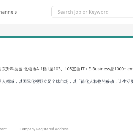
hannels
升科技园·北领地A-1楼1层103、105室
IT / E-Business
1000+ em
交通和机器人领域，以国际化视野立足全球市场，以「简化人和物的移动，让
业务区域，12个子公司，产品遍布全球超100个国家和地区。
称∶九号公司，证券代码∶ 689009 ），成为中国境内上市企业中「VIE+
为九号品牌全球代言人。
ment
Company Registered Address