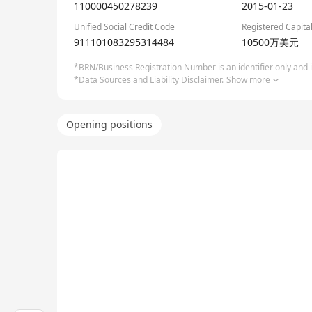
110000450278239
2015-01-23
Unified Social Credit Code
Registered Capita
911101083295314484
10500万美元
*BRN/Business Registration Number is an identifier only and is
*Data Sources and Liability Disclaimer.
Show more
Opening positions