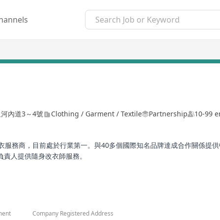
hannels
沙咀河內道3～4號
Clothing / Garment / Textile
Partnership
10-99 
線品牌合作改衣服務商，目前處於行業第一。與40多個國際知名品牌達成合作關
負責人提供隨身改衣師服務。
貓等電商
提供合身的改衣服務。 是天貓年度最佳服務合作商，京東、寺庫、唯品會
量體設備。
慶、成都、大連、南京、西安、武漢等城市均擁有多家門店和中央改衣工廠
ment
Company Registered Address