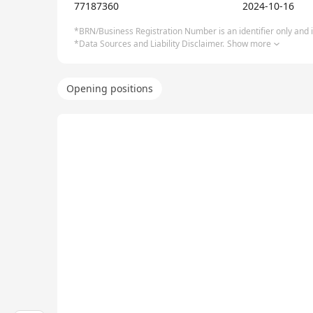
77187360
2024-10-16
*BRN/Business Registration Number is an identifier only and is
*Data Sources and Liability Disclaimer.
Show more
Opening positions