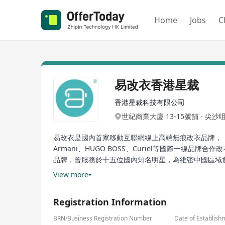
Home
Jobs
C
易改衣香港星裁
香港星裁科技有限公司
世紀商業大廈 13-15號舖 - 尖
易改衣是國內首家移動互聯網線上高端無痕改衣品牌，
Armani、HUGO BOSS、Curiel等國際一
品牌，曾服務於十五位國內知名明星，為維密中國區域
此外，eTailor（易改衣）是寺庫、唯品會、京東、天
View more
平台的服裝品類的售後戰略合作方，共同為全國14億人
多利亞的秘密晚會提供隨身改衣服務，擁有研發能力3D
Registration Information
總部位於廣州，在北京、上海、廣州、深圳、杭州、重
成。易改衣定位是高端衣物改衣服務。
BRN/Business Registration Number
Date of Establish