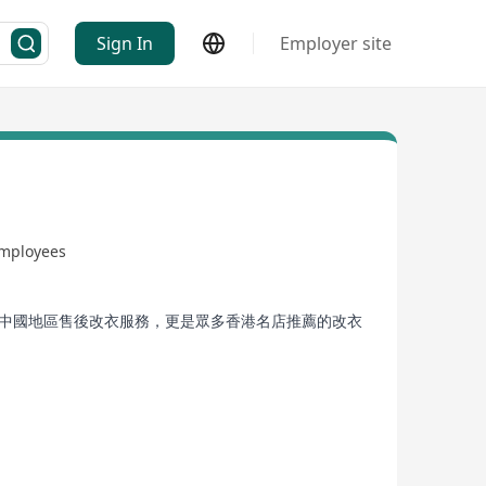
Sign In
Employer site
employees
係提供中國地區售後改衣服務，更是眾多香港名店推薦的改衣
唯一指定合作品牌。2018年易改衣專業裁縫團隊出席維
，團隊由20年經驗以上的高級裁縫和時尚設計師組