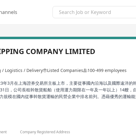
hannels
IPPING COMPANY LIMITED
/ Logistics / Delivery
Listed Companies
100-499 employees
23年3月在上海證券交易所主板上市，主要從事國內沿海以及國際遠洋的幹散貨
月31日，公司長租幹散貨船舶（使用運力期限在一年及一年以上）14艘，
，運力規模在國內從事幹散貨運輸的民營企業中排名前列。憑藉優秀的運輸
大安海運有限公司為福建海通發展的香港分公司。
ment
Company Registered Address