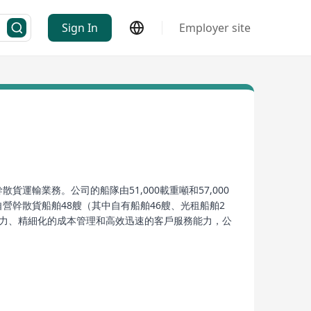
Sign In
Employer site
運輸業務。公司的船隊由51,000載重噸和57,000
自營幹散貨船舶48艘（其中自有船舶46艘、光租船舶2
能力、精細化的成本管理和高效迅速的客戶服務能力，公