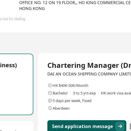
OFFICE NO. 12 ON 19 FLOOR,, HO KING COMMERCIAL CE
HONG KONG
 not for dialing
Full Time
Chartering Manager (Dr
iness)
DAI AN OCEAN SHIPPING COMPANY LIMITED·F
HK $40K-50K/Month
Bachelor
3 to 5 yrs exp
HK work visa avai
5 days per week, Fixed
Aberdeen
Send application message