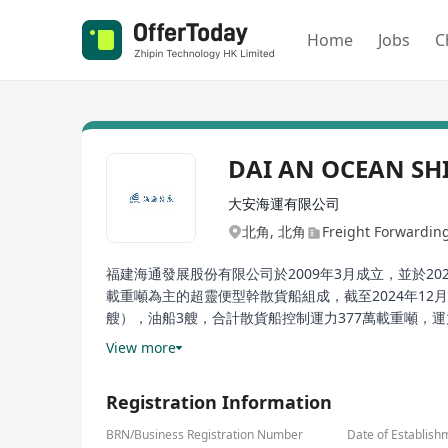
Home
Jobs
C
DAI AN OCEAN SH
大安海運有限公司
北角, 北角
Freight Forwarding 
福建海通發展股份有限公司於2009年3月成立，並於20
載重噸為主的超靈便型幹散貨船組成，截至2024年12
艘），油船3艘，合計散貨船控制運力377萬載重噸
司與眾多國內外知名企業建立了長期穩定的合作關係。
View more
Registration Information
BRN/Business Registration Number
Date of Establish