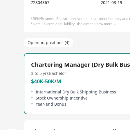
72804367
2021-03-19
*BRN/Business Registration Number is an identifier only and is
*Data Sources and Liability Disclaimer.
Show more
Opening positions (4)
Chartering Manager (Dry Bulk Bus
3 to 5 yrs
Bachelor
$40K-50K/M
International Dry Bulk Shipping Business
Stock Ownership Incentive
Year-end Bonus