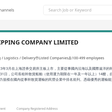
hannels
IPPING COMPANY LIMITED
/ Logistics / Delivery
Listed Companies
100-499 employees
23年3月在上海證券交易所主板上市，主要從事國內沿海以及國際遠洋的幹散貨
月31日，公司長租幹散貨船舶（使用運力期限在一年及一年以上）14艘，
，運力規模在國內從事幹散貨運輸的民營企業中排名前列。憑藉優秀的運輸
大安海運有限公司為福建海通發展的香港分公司。
ment
Company Registered Address