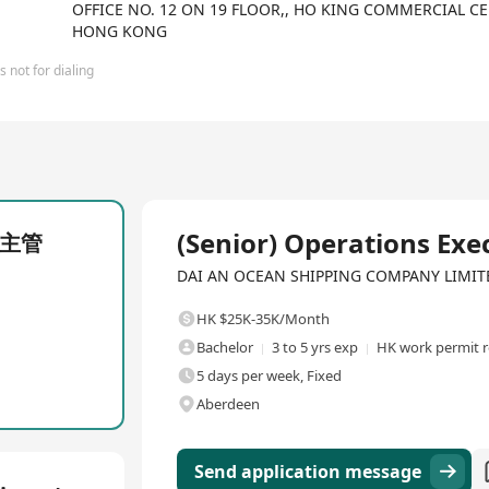
OFFICE NO. 12 ON 19 FLOOR,, HO KING COMMERCIAL CE
HONG KONG
 not for dialing
Full Time
(Senior) Operations E
操作主管
DAI AN OCEAN SHIPPING COMPANY LIMITED·F
HK $25K-35K/Month
Bachelor
3 to 5 yrs exp
HK work permit r
5 days per week, Fixed
Aberdeen
Send application message