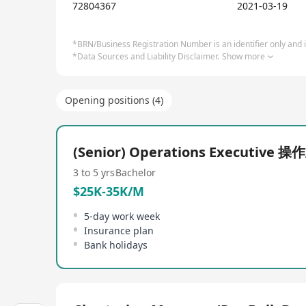
72804367
2021-03-19
*BRN/Business Registration Number is an identifier only and is
*Data Sources and Liability Disclaimer.
Show more
Opening positions (4)
(Senior) Operations Executive 
3 to 5 yrs
Bachelor
$25K-35K/M
5-day work week
Insurance plan
Bank holidays