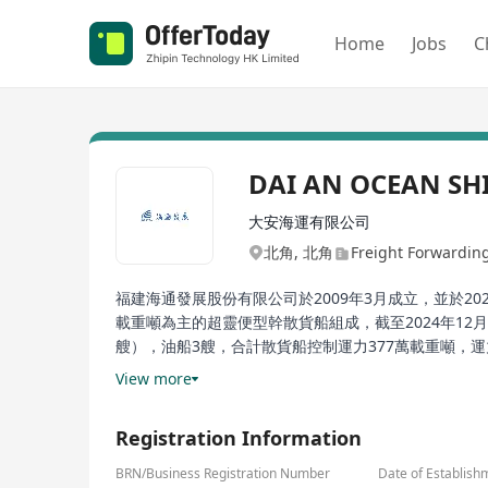
Home
Jobs
C
DAI AN OCEAN SH
大安海運有限公司
北角, 北角
Freight Forwarding 
福建海通發展股份有限公司於2009年3月成立，並於20
載重噸為主的超靈便型幹散貨船組成，截至2024年12
艘），油船3艘，合計散貨船控制運力377萬載重噸
司與眾多國內外知名企業建立了長期穩定的合作關係。
View more
Registration Information
BRN/Business Registration Number
Date of Establish