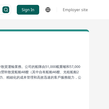
Sign In
Employer site
運輸業務。公司的船隊由51,000載重噸和57,000
自營幹散貨船舶48艘（其中自有船舶46艘、光租船舶2
能力、精細化的成本管理和高效迅速的客戶服務能力，公