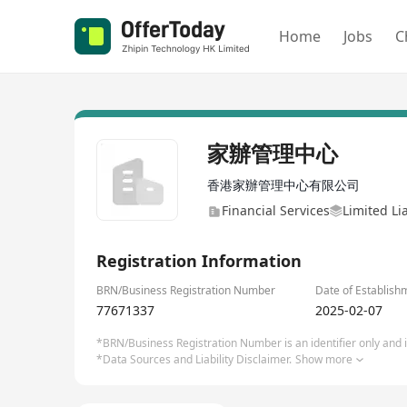
Home
Jobs
C
家辦管理中心
香港家辦管理中心有限公司
Financial Services
Limited Li
Registration Information
BRN/Business Registration Number
Date of Establish
77671337
2025-02-07
*BRN/Business Registration Number is an identifier only and is
*Data Sources and Liability Disclaimer.
Show more