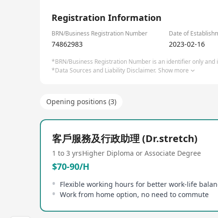
1/6
Registration Information
BRN/Business Registration Number
Date of Establish
74862983
2023-02-16
*BRN/Business Registration Number is an identifier only and is
*Data Sources and Liability Disclaimer.
Show more
Opening positions (3)
客戶服務及行政助理 (Dr.stretch)
1 to 3 yrs
Higher Diploma or Associate Degree
$70-90/H
Flexible working hours for better work-life bala
Work from home option, no need to commute