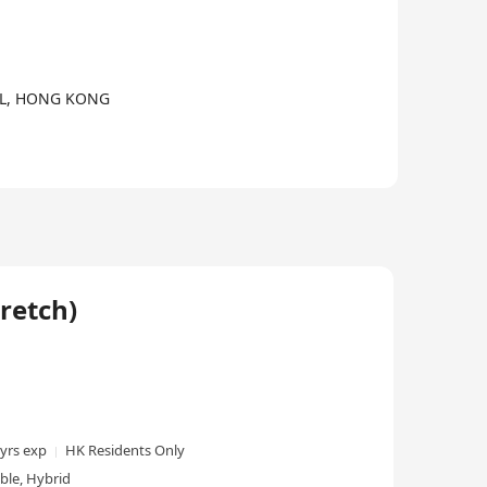
3/6
AL, HONG KONG
etch)
 yrs exp
HK Residents Only
ble, Hybrid