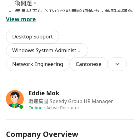
術問題。
需具備責任心及良好時間管理能力，能配合緊急
View more
支援需求。
Desktop Support
Windows System Administration
Network Engineering
Cantonese
Eddie Mok
環速集團 Speedy Group
·HR Manager
Online
·
Active Recruiter
Company Overview