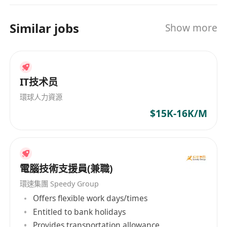
Similar jobs
Show more
IT技术员
環球人力資源
$15K-16K/M
電腦技術支援員(兼職)
環速集團 Speedy Group
Offers flexible work days/times
Entitled to bank holidays
Provides transportation allowance