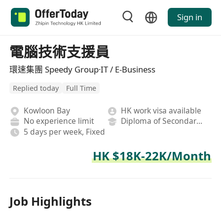
Sign in
電腦技術支援員
環速集團 Speedy Group·IT / E-Business
Replied today
Full Time
Kowloon Bay
HK work visa available
No experience limit
Diploma of Secondary School
5 days per week, Fixed
HK $18K-22K/Month
Job Highlights