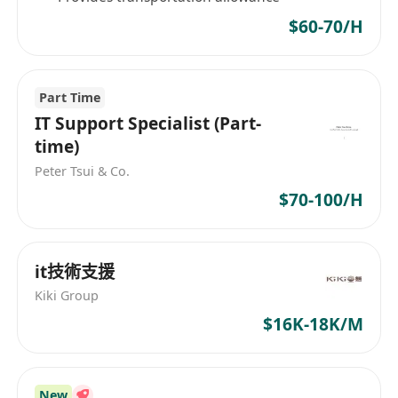
$60-70/H
Part Time
IT Support Specialist (Part-
time)
Peter Tsui & Co.
$70-100/H
it技術支援
Kiki Group
$16K-18K/M
New