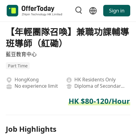
Sign in
【年輕團隊召喚】兼職功課輔導
班導師（紅磡）
藍豆教育中心
Part Time
HongKong
HK Residents Only
No experience limit
Diploma of Secondary School
HK $80-120/Hour
Job Highlights