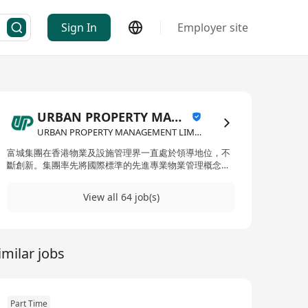
Sign In
Employer site
URBAN PROPERTY MANAGEMENT LIMITED
URBAN PROPERTY MANAGEMENT LIMITED·Property Management / Consultancy
富城集團在香港物業及設施管理界一直處於領導地位，不
斷創新。集團率先將國際標準的先進專業物業管理概念引
進香港，早於1965年，富城在管理香港兩個具代表性的大
型綜合住宅發展項目 － 美孚新邨及沙田第一城，成功建立
View all 64 job(s)
優質管理的良好聲譽。在1981年，富城物業管理有限公司
之商業品牌正式成立，提供優良的管理服務。 踏入21世
紀，透過豐盛創建企業的推動，富城的企業品牌形象重新
定位。由於業務不斷擴展，富城由一所專業物業管理公
imilar jobs
司，逐漸增長成一個龐大的物業資產及設施管理集團，為
客戶提供多元化的服務。富城的業務除了物業資產及設施
管理服務外，並拓展至項目管理和工程策劃，以及物業維
修和保養等。 富城集團的管理服務涵蓋香港房地產市場各
個層面，並已在香港綜合性住宅物業資產上穩佔最大的市
Part Time