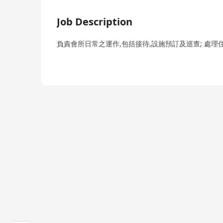
Job Description
負責會所日常之運作,包括接待,設施預訂及巡查; 處理