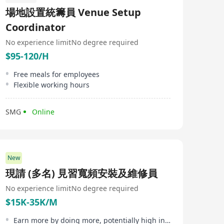
場佔有率，由其管理的物業資產達2億平方呎，為香港一百
場地設置統籌員 Venue Setup
萬市民提供專業管理服務。透過龐大的管理範圍所產生的
協同效應和成本效益，富城現已成為香港最大的物業資產
Coordinator
及設施管理集團之一。
No experience limit
No degree required
$95-120/H
Free meals for employees
Flexible working hours
SMG
Online
New
現請 (多名) 見習寬頻安裝及維修員
No experience limit
No degree required
$15K-35K/M
Earn more by doing more, potentially high income