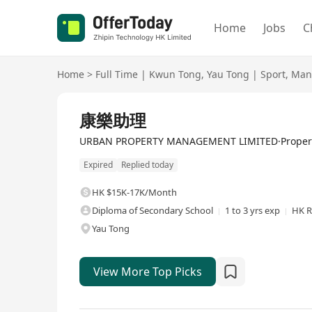
Home
Jobs
C
Home
>
Full Time
|
Kwun Tong
,
Yau Tong
|
Sport
,
Man
Full Time
康樂助理
URBAN PROPERTY MANAGEMENT LIMITED·Propert
Expired
Replied today
HK $15K-17K/Month
Diploma of Secondary School
1 to 3 yrs exp
HK R
Yau Tong
View More Top Picks