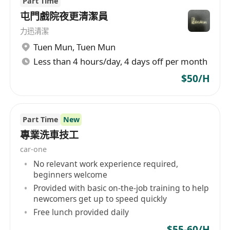
Part Time
屯門戲院夜更清潔員
力迅清潔
Tuen Mun
,
Tuen Mun
Less than 4 hours/day, 4 days off per month
$50/H
Part Time
New
專業洗車技工
car-one
No relevant work experience required,
beginners welcome
Provided with basic on-the-job training to help
newcomers get up to speed quickly
Free lunch provided daily
$55-60/H