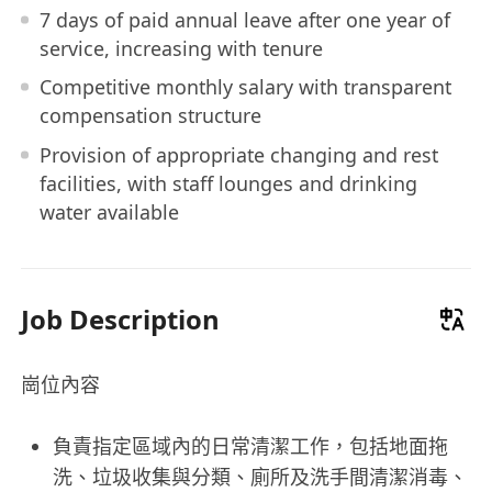
7 days of paid annual leave after one year of
service, increasing with tenure
Competitive monthly salary with transparent
compensation structure
Provision of appropriate changing and rest
facilities, with staff lounges and drinking
water available
Job Description
崗位內容
負責指定區域內的日常清潔工作，包括地面拖
洗、垃圾收集與分類、廁所及洗手間清潔消毒、