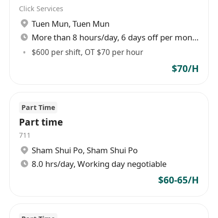
Click Services
Tuen Mun
,
Tuen Mun
More than 8 hours/day, 6 days off per month
$600 per shift, OT $70 per hour
$70/H
Part Time
Part time
711
Sham Shui Po
,
Sham Shui Po
8.0 hrs/day, Working day negotiable
$60-65/H