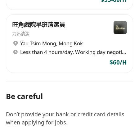
旺角戲院早班清潔員
力迅清潔
Yau Tsim Mong
,
Mong Kok
Less than 4 hours/day, Working day negotiable
$60/H
Be careful
Don’t provide your bank or credit card details
when applying for jobs.