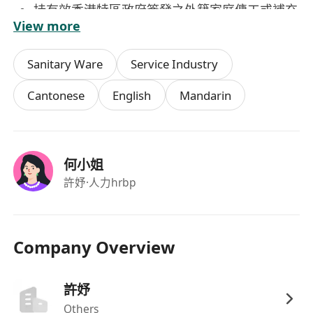
持有效香港特區政府簽發之外籍家庭傭工或補充
View more
勞工計劃（如「輸入勞工計劃」）相關工作簽
證，並符合入境處就職位類別之資格規定；
Sanitary Ware
Service Industry
具備基本粵語溝通能力，能理解簡單口頭指示及
書面標示（如清潔指引、安全告示），懂普通話
Cantonese
English
Mandarin
或英語者優先；
身心健康，能勝任體力勞動，包括長時間站立、
彎腰、搬運清潔物料（一般不超過20公斤）及適
何小姐
應不同氣候條件下戶外/室內作業；
許妤
·人力hrbp
具責任感及良好工作態度，服從主管安排，守時
守規，無需監督即可獨立完成例行任務；
無需相關正式資歷，但曾於物業管理、寫字樓、
Company Overview
酒店或醫院等場所從事清潔工作者經驗將獲優先
考慮。
許妤
福利
Others