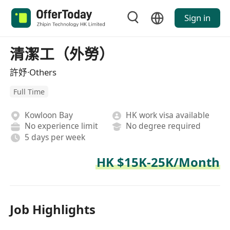
Sign in
清潔工（外勞）
許妤·Others
Full Time
Kowloon Bay
HK work visa available
No experience limit
No degree required
5 days per week
HK $15K-25K/Month
Job Highlights