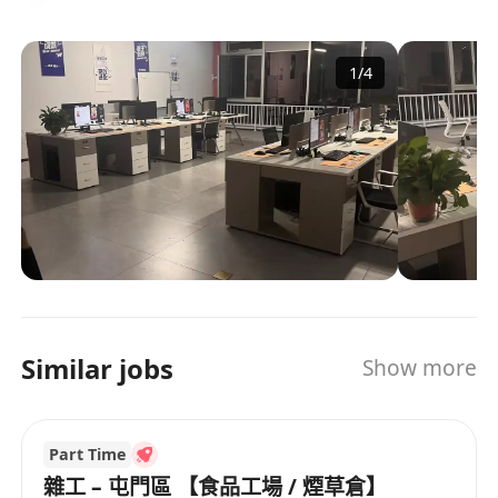
提供具市場競爭力之月薪，按月以銀行轉賬方式
1
/
4
支付，薪酬結構清晰透明，並符合香港法例規定
之最低工資標準；
享有法定公眾假期及有薪年假，服務滿一年後可
享7天有薪年假，年假日數隨年資遞增；
僱主按《僱傭條例》為員工購買僱員補償保險，
保障工作期間因工意外導致之傷亡及疾病；
提供合適之更衣及休息設施，部分工作地點設有
員工休息室及飲用水供應；
按實際需要安排職前及在職清潔技術、安全操作
及防疫知識培訓，支援員工提升專業能力與職業
Similar jobs
Show more
適應力。
Part Time
雜工 – 屯門區 【食品工場 / 煙草倉】