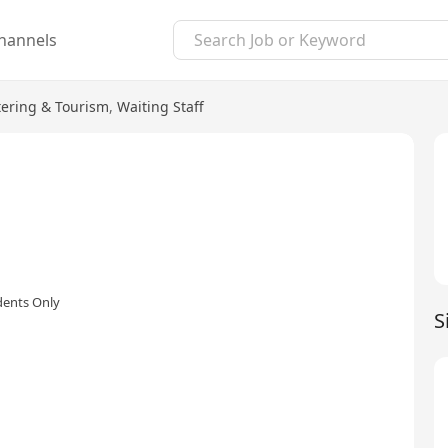
hannels
tering & Tourism
,
Waiting Staff
dents Only
S