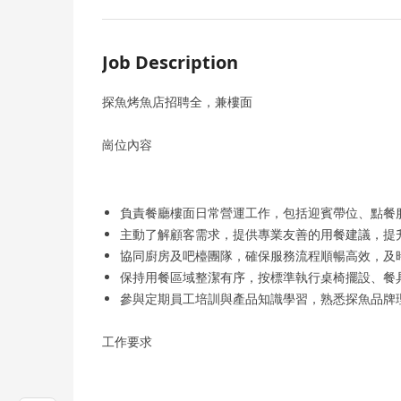
Job Description
探魚烤魚店招聘全，兼樓面
崗位內容
負責餐廳樓面日常營運工作，包括迎賓帶位、點餐
主動了解顧客需求，提供專業友善的用餐建議，提
協同廚房及吧檯團隊，確保服務流程順暢高效，及
保持用餐區域整潔有序，按標準執行桌椅擺設、餐
參與定期員工培訓與產品知識學習，熟悉探魚品牌
工作要求