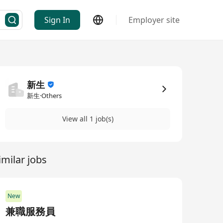
Sign In
Employer site
新生
新生·Others
View all 1 job(s)
imilar jobs
New
兼職服務員