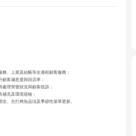
服務、上菜及結帳等全過程顧客服務；
升顧客滿意度與回店率；
時處理突發狀況與顧客投訴；
具補充及環境巡檢；
理念、主打烤魚品項及季節性菜單更新。