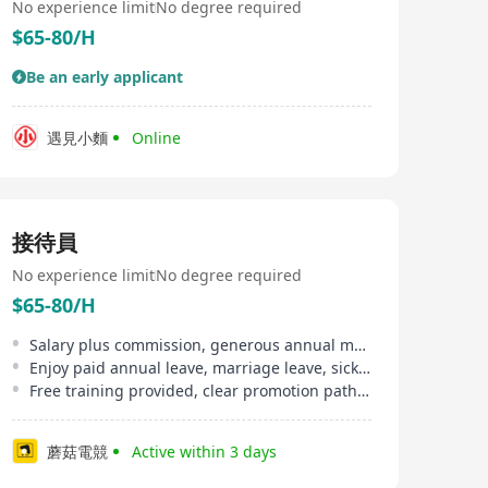
No experience limit
No degree required
$65-80/H
Be an early applicant
遇見小麵
Online
接待員
No experience limit
No degree required
$65-80/H
Salary plus commission, generous annual merit bonus
Enjoy paid annual leave, marriage leave, sick leave, etc
Free training provided, clear promotion pathway
蘑菇電競
Active within 3 days