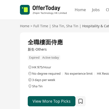
Home
Jobs
C
Home
>
Full Time
|
Sha Tin
,
Sha Tin
|
Hospitality & Ca
Full Time
全職樓面侍應
新生·Others
Expired
Active today
HK $75/Hour
No degree required
No experience limit
HK Resi
3 days per week
Sha Tin
View More Top Picks