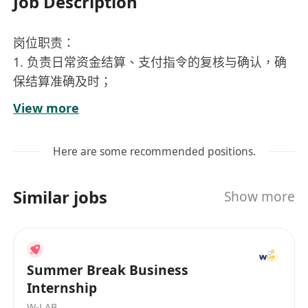
Job Description
岗位职责：
1. 负责日常资金结算、支付指令的复核与确认，确
保结算准确及时；
2. 统筹银行账户管理与对账工作，监控资金头寸及
View more
流动性状况；
3. 编制资金日报、周报及资金计划，提升资金使用
Here are some recommended positions.
效率与安全性；
4. 维护银行及合作机构的日常对接，协调资金相关
Similar jobs
Show more
事务并优化结算流程；
5. 配合财务团队完成其他资金相关工作和支持
任职要求：
1. 学历专业：财务、金融类相关专业本科及以上学
Summer Break Business
历；
Internship
2. 工作经验：三年以上资金相关工作经验；具有银
W-LAB