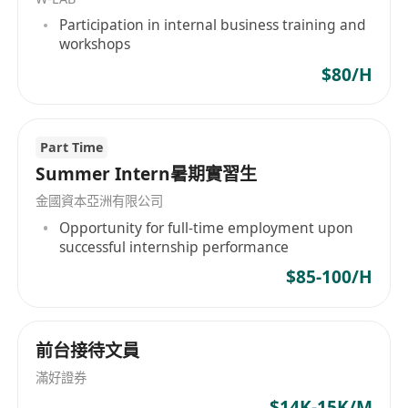
行运营/清算/对账、或企业会计/应付应收/资金岗位
Participation in internal business training and
经验优先；
workshops
3. 专业能力：熟练使用Excel及网银系统，具备基本
$80/H
财务与资金管理知识；
4. 个人特质：细致、责任心强、对数字敏感、具备
良好沟通协调能力。"
Part Time
Summer Intern暑期實習生
金國資本亞洲有限公司
Opportunity for full-time employment upon
successful internship performance
$85-100/H
前台接待文員
滿好證券
$14K-15K/M