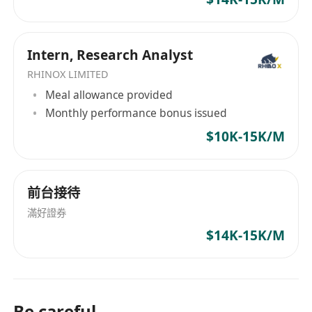
Intern, Research Analyst
RHINOX LIMITED
Meal allowance provided
Monthly performance bonus issued
$10K-15K/M
前台接待
滿好證券
$14K-15K/M
Be careful