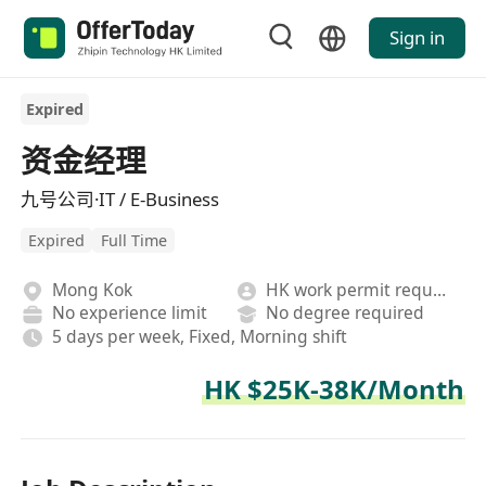
Sign in
Expired
资金经理
九号公司·IT / E-Business
Expired
Full Time
Mong Kok
HK work permit required
No experience limit
No degree required
5 days per week, Fixed, Morning shift
HK $25K-38K/Month