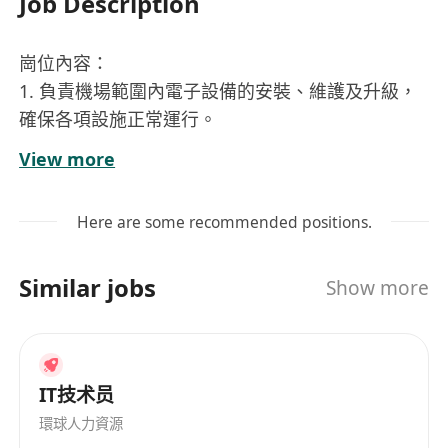
Job Description
崗位內容：
1. 負責機場範圍內電子設備的安裝、維護及升級，
確保各項設施正常運行。
2. 協調處理IT硬件和應用程序相關問題，提供即時
View more
技術支持以減少系統中斷時間。
3. 定期巡檢機場範圍內的IT基礎設施，預防潛在故
Here are some recommended positions.
障並制定應對方案。
4. 為機場工作人員提供技術培訓，協助其熟悉各類
Similar jobs
Show more
電子設備的操作流程。
工作要求：
1. 持有至少2年以上IT Support相關工作經驗，具備
IT技术员
機場或大型企業環境下工作經歷者優先考慮。
環球人力資源
2. 熟悉常見IT硬件（如伺服器、網絡設備等）及應