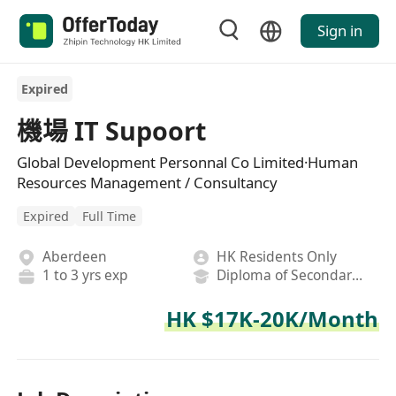
Sign in
Expired
機場 IT Supoort
Global Development Personnal Co Limited·Human
Resources Management / Consultancy
Expired
Full Time
Aberdeen
HK Residents Only
1 to 3 yrs exp
Diploma of Secondary School
HK $17K-20K/Month