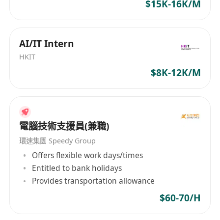
$15K-16K/M
用程序的配置與維護技巧。
3. 具備良好的溝通能力，能夠清晰表達技術問題並
與跨部門團隊有效協作。
AI/IT Intern
4. 需要適應輪班制工作安排，包括返2日放2日的排
HKIT
班模式以及12小時一更的工作節奏。
5. 對解決複雜技術問題有強烈責任感，能在壓力下
$8K-12K/M
保持冷靜並迅速找到解決方案。
地點位於機場，月薪範圍為HKD 17,000 - 20,000，
電腦技術支援員(兼職)
每月工作15-16天
每日12小時（8:30am - 8:30pm 或 8:30pm -
環速集團 Speedy Group
8:30am）。
Offers flexible work days/times
Entitled to bank holidays
有意者可致電******或通過Whatsapp聯繫
Provides transportation allowance
******。
$60-70/H