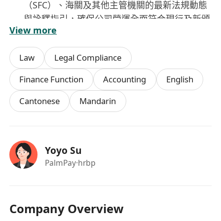
（SFC）、海關及其他主管機關的最新法規動態
與詮釋指引，確保公司營運全面符合現行及新頒
View more
佈之合規要求。
文件與記錄管理：妥善保存所有合規相關文件及
Law
Legal Compliance
紀錄，包括風險評估報告、客戶盡職審查資料、
可疑交易報告、培訓記錄及內部審核檔案，確保
Finance Function
Accounting
English
可追溯性及合規審查準備就緒。
Cantonese
Mandarin
監管關係維護：主動建立並維持與香港主要監管
部門及行業相關持份者的良好溝通與合作關係，
支援監管檢查、問詢回覆及政策協商等工作。
Yoyo Su
工作要求
PalmPay
·hrbp
精通香港反洗錢及打擊恐怖分子籌資相關法例與
監管指引（包括《打擊洗錢及恐怖分子籌資條
例》（第615章）及其附屬法例、聯合財務情報
Company Overview
組指引、海關指引等）。