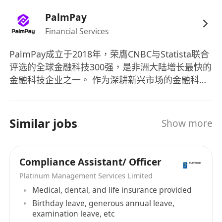
熟悉持牌匯款機構（MSO）業務模式、操作流
PalmPay
程及常見風險點，具備將合規要求落地至實際業
Financial Services
務場景的能力。
具備優秀的分析判斷、書面及口頭溝通、跨部門
PalmPay成立于2018年，荣膺CNBC与Statista联合
協作及人際互動能力，能清晰向不同層級人員闡
评选的全球金融科技300强，是非洲大陆增长最快的
述合規要求與風險影響。
金融科技企业之一。 作为深耕新兴市场的金融科技
能獨立推動合規項目，同時亦能融入團隊高效協
创新者，PalmPay专注为用户与商户提供普安全、
作，具備專案管理與多任務處理經驗者尤佳。
高效的数字金融服务，持续推动普惠金融落地，目
擁有風險評估、合規框架設計、政策編寫及內部
前业务已在亚非多国快速拓展，致力于成为全球领
Similar jobs
Show more
控制優化等實務經驗。
先的数字银行平台。
熟悉向聯合財務情報組（JFIU）、香港海關等機
構提交報告之流程與標準要求。
Compliance Assistant/ Officer
嚴謹細緻、邏輯清晰、組織能力強，能於高要求
Platinum Management Services Limited
環境下確保合規工作準確性與時效性。
Medical, dental, and life insurance provided
至少2年相關合規、反洗錢或風險管理領域工作
Birthday leave, generous annual leave,
經驗。
examination leave, etc