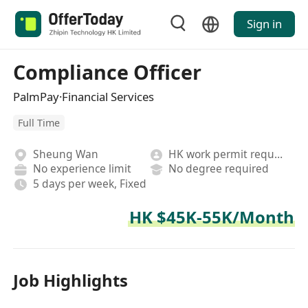
Sign in
Compliance Officer
PalmPay·Financial Services
Full Time
Sheung Wan
HK work permit required
No experience limit
No degree required
5 days per week, Fixed
HK $45K-55K/Month
Job Highlights