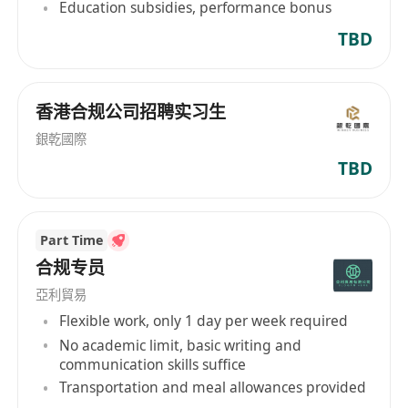
Education subsidies, performance bonus
流利使用英語及粵語，普通話為加分條件。
學歷不限；接受應屆畢業生申請，惟須展現強烈
TBD
合規意識、學習動力及基本法規理解能力。
持有以下其中一種在港合法工作資格：香港永久
香港合规公司招聘实习生
性居民身份、受養人簽證、高端人才通行證（高
才通）、優秀人才入境計劃（優才通）或非本地
銀乾國際
畢業生留港／回港就業安排（IANG）。
TBD
辦公地點：上環德輔道中308號富衛金融中心；
工作時間：星期一至五，上午9時30分至下午6
時30分；工作模式：辦公室工作。
Part Time
月薪範圍：港幣45,000至55,000元。
合规专员
亞利貿易
福利
Flexible work, only 1 day per week required
十三個月薪酬
No academic limit, basic writing and
communication skills suffice
銀行假
Transportation and meal allowances provided