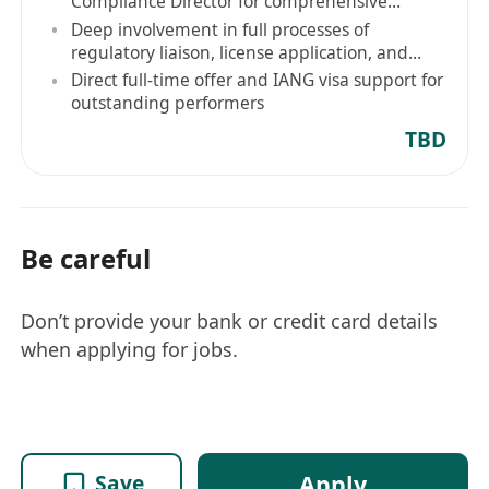
Compliance Director for comprehensive
learning of Hong Kong regulatory practices
Deep involvement in full processes of
regulatory liaison, license application, and
compliance audit
Direct full-time offer and IANG visa support for
outstanding performers
TBD
Be careful
Don’t provide your bank or credit card details
when applying for jobs.
Apply
Save