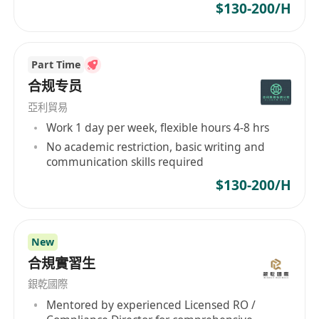
$130-200/H
Part Time
合规专员
亞利貿易
Work 1 day per week, flexible hours 4-8 hrs
No academic restriction, basic writing and
communication skills required
$130-200/H
New
合規實習生
銀乾國際
Mentored by experienced Licensed RO /