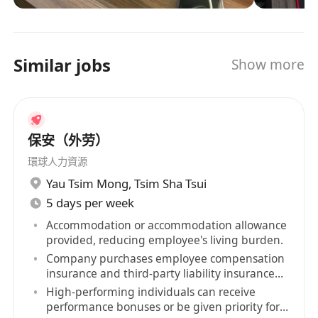
Similar jobs
Show more
保安（外劳）
環球人力資源
Yau Tsim Mong
,
Tsim Sha Tsui
5 days per week
Accommodation or accommodation allowance
provided, reducing employee's living burden.
Company purchases employee compensation
insurance and third-party liability insurance
for staff.
High-performing individuals can receive
performance bonuses or be given priority for