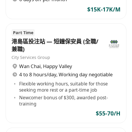
$15K-17K/M
Part Time
港島區投注站 — 短鐘保安員 (全職/
兼職)
City Services Group
Wan Chai
,
Happy Valley
4 to 8 hours/day, Working day negotiable
Flexible working hours, suitable for those
seeking more rest or a part-time job
Newcomer bonus of $300, awarded post-
training
$55-70/H