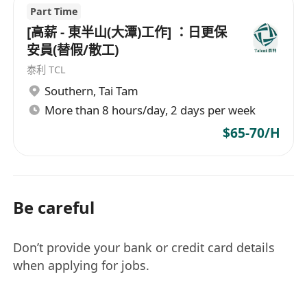
Part Time
[高薪 - 東半山(大潭)工作] ：日更保
安員(替假/散工)
泰利 TCL
Southern
,
Tai Tam
More than 8 hours/day, 2 days per week
$65-70/H
Be careful
Don’t provide your bank or credit card details
when applying for jobs.