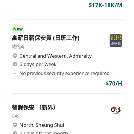
contract renewal.
$17K-18K/M
New
高薪日薪保安員 (日班工作)
威格斯
Central and Western
,
Admiralty
6 days per week
No previous security experience required
$70/H
替假保安 （新界）
G4S
North
,
Sheung Shui
6 days off per month