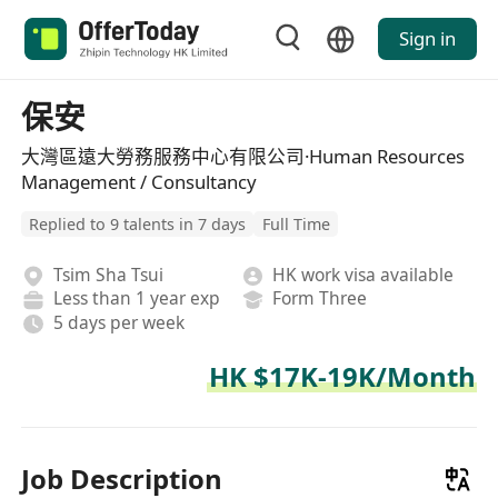
Sign in
保安
大灣區遠大勞務服務中心有限公司·Human Resources
Management / Consultancy
Replied to 9 talents in 7 days
Full Time
Tsim Sha Tsui
HK work visa available
Less than 1 year exp
Form Three
5 days per week
HK $17K-19K/Month
Job Description