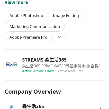
View more
· 交付適用於 Instagram Reels、YouTube Shorts、
TikTok、Facebook、網站首頁等平台的格式
Adobe Photoshop
Image Editing
職位要求 (Requirements)
Marketing Communication
Adobe Premiere Pro
1. 必要條件
· 具備基礎影片製作知識：懂分鏡、節奏、轉場、配
樂與字幕搭配，了解不同平台的影片規格（如直橫
STREAMS 淼生活365
式、時長限制）
淼生活365
·PRIME WATER韓國電解水機(全職/兼職/加盟)推廣主任
Active within 3 days
·
Active Recruiter
· 熟練使用至少一套 AI 影片工具：如 Runway、
Pika、Kling、CapCut（含 AI 功能）、Midjourney
Company Overview
+ 後製剪接等
· 能獨立與客戶溝通：包括理解需求、解釋 AI 成品
淼生活365