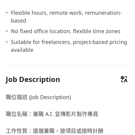
Flexible hours, remote work, remuneration-
based
No fixed office location, flexible time zones
Suitable for freelancers, project-based pricing
available
Job Description
職位描述 (Job Description)
職位名稱：兼職 A.I. 宣傳影片製作專員
工作性質：遠端兼職，按項目或按時計酬