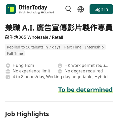
Sign in
兼職 A.I. 廣告宣傳影片製作專員
淼生活365·Wholesale / Retail
Replied to 56 talents in 7 days
Part Time
Internship
Full Time
Hung Hom
HK work permit required
No experience limit
No degree required
4 to 8 hours/day, Working day negotiable, Hybrid
To be determined
Job Highlights