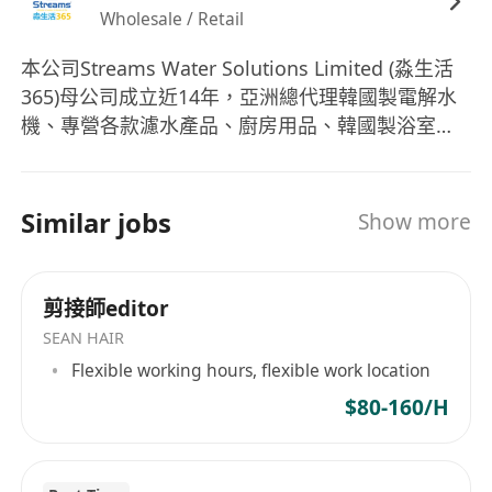
限制、管理修改次數
Wholesale / Retail
本公司Streams Water Solutions Limited (淼生活
· 提交作品集：須包含至少 2 條你主導完成的 AI 宣
365)母公司成立近14年，亞洲總代理韓國製電解水
傳片（可為練習或實際案例）
機、專營各款濾水產品、廚房用品、韓國製浴室用
品、㕑房家電、室內小型家電 、辦公室飲用設備、
2. 優先考慮（非必要）
美容儀器及餐飲業商業用過濾系統。 Streams
Water Solutions Limited (淼生活365)成立以來，我
Similar jobs
Show more
· 曾為中小企或個人客戶製作宣傳影片
們的目標從來沒有改變 － 帶給每個家庭及顧客飲用
乾淨安全的飲用水，我們嚴格把關產品製造，提供
· 懂基礎英語或普通話，以便服務海外客戶
最好的品質給我們的顧客。我們最希望能令你及家
剪接師editor
人明白預防醫學知識的重要性，如每日透過飲用電
SEAN HAIR
· 熟悉品牌定位、行銷話術或社群操作
解水幫身體做預防，能有效減低症狀的機會，從而
Flexible working hours, flexible work location
令您們有真正的健康及快樂，達至真正miracle of
$80-160/H
water, miracle of life。
· 可提供「套餐式報價」（例如：30秒 TikTok 影片
+ 2次修改）