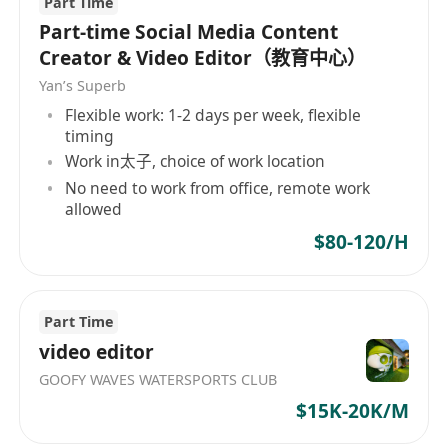
Part Time
3. 工作特質
Part-time Social Media Content
Creator & Video Editor（教育中心）
· 守時、擅長遠端協作
Yan’s Superb
Flexible work: 1-2 days per week, flexible
· 能快速產出多版本測試素材
timing
Work in太子, choice of work location
· 對 AI 版權、肖像權、音樂授權有基本認知
No need to work from office, remote work
allowed
額外說明
$80-120/H
· 此職位適合已有剪接基礎、想轉型或擴充 AI 製作
能力的自由工作者
Part Time
video editor
· 歡迎香港及海外申請者，時區彈性
GOOFY WAVES WATERSPORTS CLUB
$15K-20K/M
· 可依項目報價或長期合作，收費方式（每條片固定