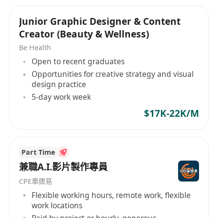
收費 ）
Junior Graphic Designer & Content
Creator (Beauty & Wellness)
Be Health
Open to recent graduates
Opportunities for creative strategy and visual
design practice
5-day work week
$17K-22K/M
Part Time
兼職A.I.影片製作專員
CPE車牌易
Flexible working hours, remote work, flexible
work locations
Paid by project or hourly, generous