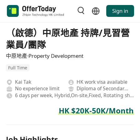
Sign in
（啟德）中原地產 持牌/見習營
業員/團隊
中原地產·Property Development
Full Time
Kai Tak
HK work visa available
No experience limit
Diploma of Secondary School
6 days per week, Hybrid,On-site,Fixed, Rotating shifts
HK $20K-50K/Month
Job Highlights