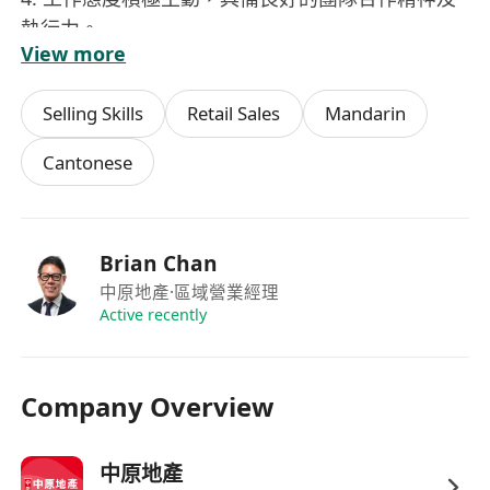
執行力。
View more
5. 接受彈性工作時間安排，可根據自身情況選擇、
中班（11:00-20:00）或晚班（12:00-21:00）。
Selling Skills
Retail Sales
Mandarin
6. 無經驗者亦歡迎加入，公司将提供全方位的實戰
技巧傳授及帶教支持。
Cantonese
福利：
1. 底薪港幣8,500元加無上限佣金，優渥的薪酬結構
Brian Chan
讓您輕鬆實現高薪目標。
中原地產
·區域營業經理
2. 強大的後勤支援及豐富的盤源資源，助力業務拓
Active recently
展。
3. 提供免費考牌培訓，專業導師全程指導，幫助員
工快速獲取地產經紀牌照。
Company Overview
4. 公司獨家樓盤資源及網媒廣告推廣支持，有效提
升客源配對效率。
中原地產
5. 資深經理親自帶教，分享實戰經驗，加速新人成