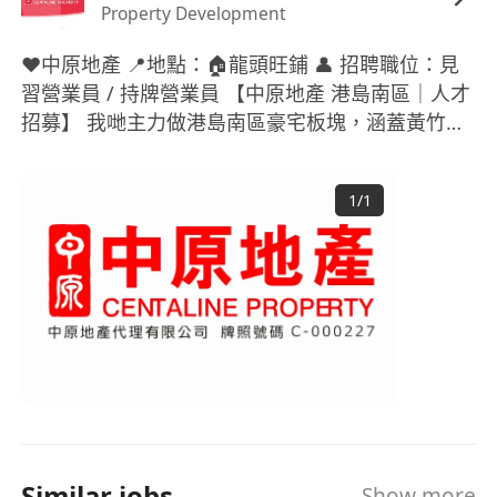
Property Development
長與開單速度。
❤️中原地產 📍地點：🏠龍頭旺鋪 👤 招聘職位：見
習營業員 / 持牌營業員 【中原地產 港島南區｜人才
招募】 我哋主力做港島南區豪宅板塊，涵蓋黃竹
坑、南灣、貝沙灣、深灣軒一帶二手同一手新盤，
而家團隊擴充，歡迎有抱負嘅你加入我哋。 🎁團隊
1
/
1
及公司優勢 1. 薪酬制度：底薪保障生活，搭配無上
限佣金，開單另有各類現金獎、精英獎，做得幾多
得幾多，唔限制收入天花板。 2. 零經驗都可入行：
公司提供全套免費培訓，包括地監局牌照考試課
程、豪宅知識、買賣租賃交易流程，資深前輩一對
一帶領，由零開始教你上手，唔使自己摸石頭過
河。 3. 平台資源充足：中原龐大物業資料庫，海量
盤源、到訪客戶、一手發展商資源，唔需要自己從
零找客源；廣告、宣傳、睇樓後勤全力配合。 4. 清
晰晉升路徑：營業員 →高級營業員→客戶經理→營
Similar jobs
Show more