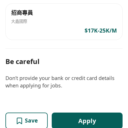
招商專員
大鑫國際
$17K-25K/M
Be careful
Don’t provide your bank or credit card details
when applying for jobs.
Apply
Save