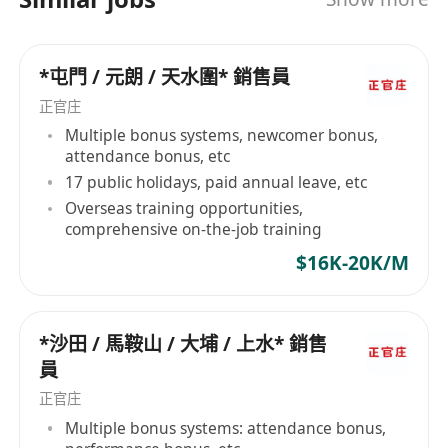
業經理，憑業績就可以升職，唔靠論資排輩，有能
力就可以帶自己團隊。 5. 完整員工福利：強積金、
醫療津貼、有薪年假、病假、婚假；員工置業、租
*屯門 / 元朗 / 天水圍* 銷售員
樓專屬優惠；定期團隊活動、精英出遊獎勵。 6. 地
點優勢：工作地點位於南區，接觸優質豪宅客群，
正官庄
累積嘅人脈同經驗價值更高。 📌入職基本要求 ✅年
Multiple bonus systems, newcomer bonus,
滿18周歲，中五或以上學歷（內地职高、高中學歷
attendance bonus, etc
可作咨詢） ✅無地產牌照唔緊要，入職後參加公司
17 public holidays, paid annual leave, etc
培訓考取即可；已有持牌營業員/代理牌照優先錄取
Overseas training opportunities,
comprehensive on-the-job training
✅性格主動樂於溝通，有目標感，肯吃苦，願意面
對銷售挑戰 ✅會流利粵語，識基本普通話，能使用
$16K-20K/M
手機電腦做文書同溝通 ✅歡迎各行各業轉職人士、
應屆畢業生；有汽車、熟悉南區環境更加加分 無論
你想搵一份穩定全職，抑或想挑戰高薪豪宅市場，
*沙田 / 馬鞍山 / 大埔 / 上水* 銷售
都歡迎過來傾，我哋唔畫大餅，用平台同制度幫你
員
賺到實際回報。 招聘熱線 69084942胡生
正官庄
Multiple bonus systems: attendance bonus,