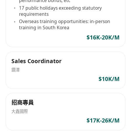
performance bonus, etc
17 public holidays exceeding statutory
requirements
Overseas training opportunities: in-person
training in South Korea
$16K-20K/M
Sales Coordinator
鑽澤
$10K/M
招商專員
大鑫國際
$17K-26K/M