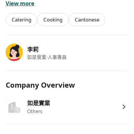
View more
或相關領域證書者優先考慮；歡迎具潛質之應屆
畢業生申請。
Catering
Cooking
Cantonese
能流利使用粵語及普通話進行溝通，具備基本英
語會話能力，可清晰表達及理解外籍賓客需求。
具備良好儀態、親和力及抗壓能力，能在高流量
時段保持禮貌、專注與服務熱忱。
李莉
熟悉常用辦公軟件（如Microsoft Word、
如是實業
·人事專員
Excel）及酒店管理系統（PMS）操作者為佳；
無經驗者將提供全面在職培訓。
需配合輪班安排，包括早、中、夜班及週末、公
Company Overview
眾假期當值，具備責任感與團隊合作精神。
如是實業
福利
Others
提供具市場競爭力之月薪及季度服務獎金，表現
優異者享有年度績效獎勵及晉升機會。