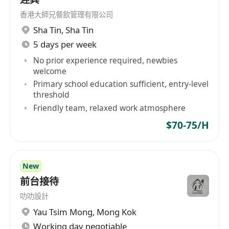
香港大師兄餐飲管理有限公司
Sha Tin
,
Sha Tin
5 days per week
No prior experience required, newbies
welcome
Primary school education sufficient, entry-level
threshold
Friendly team, relaxed work atmosphere
$70-75/H
New
前台接待
叻叻設計
Yau Tsim Mong
,
Mong Kok
Working day negotiable