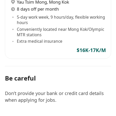
Yau Tsim Mong
,
Mong Kok
8 days off per month
5-day work week, 9 hours/day, flexible working
hours
Conveniently located near Mong Kok/Olympic
MTR stations
Extra medical insurance
$16K-17K/M
Be careful
Don’t provide your bank or credit card details
when applying for jobs.