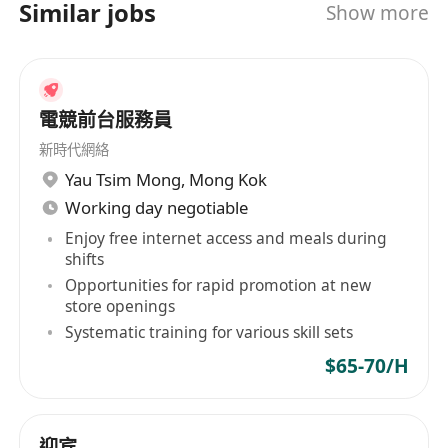
Similar jobs
Show more
享有法定公眾假期、有薪年假（按服務年資遞
增）、有薪病假及婚假、產假／侍產假等合規假
期安排。
提供免費員工膳食或膳食津貼，於酒店內指定餐
電競前台服務員
廳享用，並開放員工優惠住宿及本地酒店網絡折
新時代網絡
扣。
Yau Tsim Mong
,
Mong Kok
全額資助參與業內專業培訓課程及語言提升計
Working day negotiable
劃，支援考取國際認可酒店服務資格證書。
Enjoy free internet access and meals during
設有員工關懷計劃，包括年度健康檢查、心理支
shifts
援服務、節日禮品及團隊建設活動，促進身心健
Opportunities for rapid promotion at new
康與歸屬感。
store openings
Systematic training for various skill sets
$65-70/H
迎宾