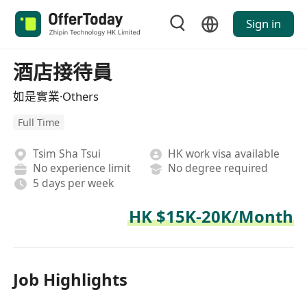
Sign in
酒店接待員
如是實業·Others
Full Time
Tsim Sha Tsui
HK work visa available
No experience limit
No degree required
5 days per week
HK $15K-20K/Month
Job Highlights