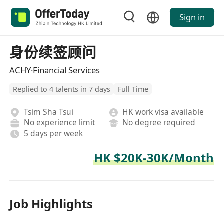
Sign in
身份续签顾问
ACHY·Financial Services
Replied to 4 talents in 7 days
Full Time
Tsim Sha Tsui
HK work visa available
No experience limit
No degree required
5 days per week
HK $20K-30K/Month
Job Highlights