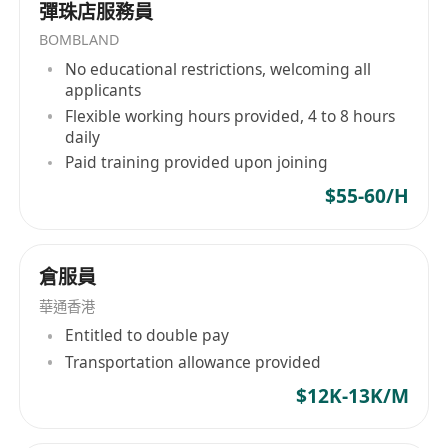
彈珠店服務員
BOMBLAND
No educational restrictions, welcoming all
applicants
Flexible working hours provided, 4 to 8 hours
daily
Paid training provided upon joining
$55-60/H
倉服員
華通香港
Entitled to double pay
Transportation allowance provided
$12K-13K/M