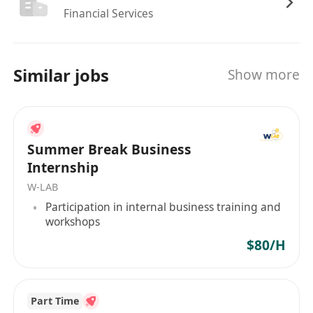
福利
Financial Services
具競爭力之月薪及績效獎金制度，按個人承擔案
件數量、成功率及客戶滿意度綜合評核發放；
Similar jobs
Show more
彈性上班安排，支援混合辦公模式（部分時間可
遙距處理文書及客戶諮詢），提升工作自主性與
生活平衡；
全面職業發展支援，包括定期參與入境處政策研
Summer Break Business
Internship
討會、內部案例分享會及專業認證課程津貼；
享有每年12天起的有薪年假，另加法定公眾假期
W-LAB
及生日假期一天；
Participation in internal business training and
workshops
提供團體醫療保險（涵蓋門診、住院及專科轉
$80/H
介）、牙科保障及自願醫保稅務扣減支援，全方
位照顧員工健康需要。
Part Time