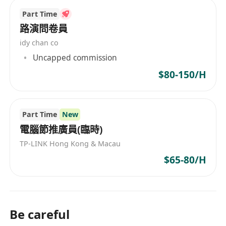
Part Time
路演問卷員
idy chan co
Uncapped commission
$80-150/H
Part Time
New
電腦節推廣員(臨時)
TP-LINK Hong Kong & Macau
$65-80/H
Be careful