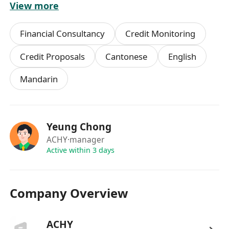
View more
工作要求
Financial Consultancy
Credit Monitoring
具備2年以上香港身份規劃或移民顧問相關工作
Credit Proposals
Cantonese
English
經驗，熟悉入境事務處各類簽證類別之續簽審批
Mandarin
標準與常見拒因；
精通繁體中文，具備良好英文讀寫能力，能準確
理解及處理英文版政府文件與官方通知；
具備基本法律常識及政策解讀能力，能獨立分析
Yeung Chong
個案風險點並提出具操作性的解決方案；
ACHY
·manager
細心嚴謹，具備強大的文件管理能力與時間規劃
Active within 3 days
意識，能同時處理多宗個案並確保每宗申請準時
提交、資料完整無誤；
Company Overview
具備良好溝通技巧及服務意識，能以專業、耐心
及同理心回應客戶疑慮，建立長期信任關係。
ACHY