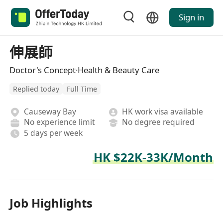
Sign in
伸展師
Doctor's Concept·Health & Beauty Care
Replied today
Full Time
Causeway Bay
HK work visa available
No experience limit
No degree required
5 days per week
HK $22K-33K/Month
Job Highlights