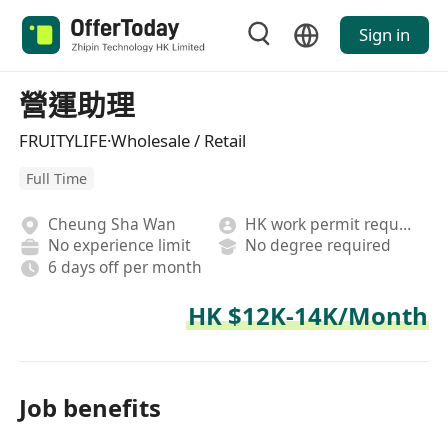
Sign in
營運助理
FRUITYLIFE·Wholesale / Retail
Full Time
Cheung Sha Wan
HK work permit required
No experience limit
No degree required
6 days off per month
HK $12K-14K/Month
Job benefits