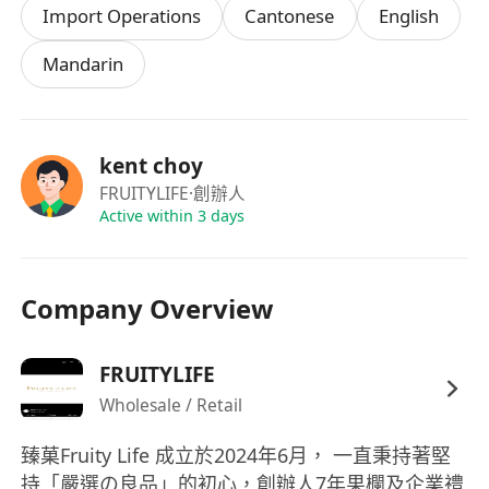
樂於團隊合作，具服務意識與正向態度，能接受
Import Operations
Cantonese
English
偶爾於假日或高峯時段支援現場作業。
Mandarin
kent choy
FRUITYLIFE
·創辦人
Active within 3 days
Company Overview
FRUITYLIFE
Wholesale / Retail
臻菓Fruity Life 成立於2024年6月， 一直秉持著堅
持「嚴選の良品」的初心，創辦人7年果欄及企業禮