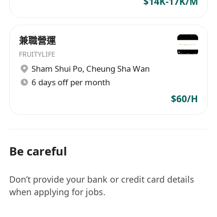
$14K-17K/M
兼職營運
FRUITYLIFE
Sham Shui Po
,
Cheung Sha Wan
6 days off per month
$60/H
Be careful
Don’t provide your bank or credit card details
when applying for jobs.