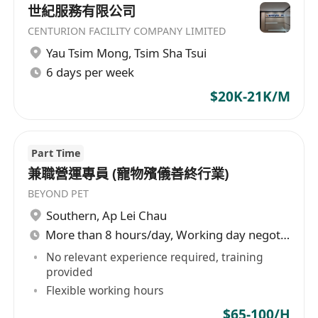
世紀服務有限公司
CENTURION FACILITY COMPANY LIMITED
Yau Tsim Mong
,
Tsim Sha Tsui
6 days per week
$20K-21K/M
Part Time
兼職營運專員 (寵物殯儀善終行業)
BEYOND PET
Southern
,
Ap Lei Chau
More than 8 hours/day, Working day negotiable
No relevant experience required, training
provided
Flexible working hours
$65-100/H