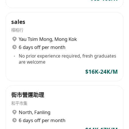
sales
樺柏行
Yau Tsim Mong
,
Mong Kok
6 days off per month
No prior experience required, fresh graduates
are welcome
$16K-24K/M
街市營運助理
和平市集
North
,
Fanling
6 days off per month