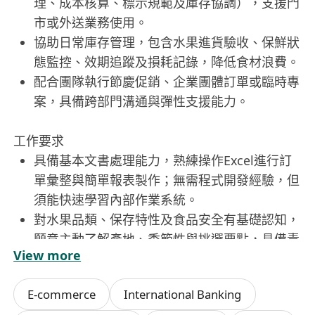
理、成本核算、標示規範及庫存協調），支援門
市或外送業務使用。
協助日常庫存管理，包含水果進貨驗收、保鮮狀
態監控、效期追蹤及損耗記錄，降低食材浪費。
配合團隊執行節慶促銷、企業團體訂單或臨時專
案，具備跨部門溝通與彈性支援能力。
工作要求
具備基本文書處理能力，熟練操作Excel進行訂
單彙整與簡單報表製作；無需程式開發經驗，但
須能快速學習內部作業系統。
對水果品類、保存特性及食品安全有基礎認知，
願意主動了解產地、季節性與挑選要點，具備責
View more
任感與細心度。
具備良好溝通協調能力，能清晰回應客戶詢問、
E-commerce
International Banking
同步內部資訊，並適應多任務並行之工作節奏。