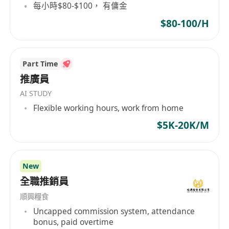
每小時$80-$100， 有傭金
$80-100/H
Part Time
推廣員
AI STUDY
Flexible working hours, work from home
$5K-20K/M
New
全職推銷員
順興糧食
Uncapped commission system, attendance
bonus, paid overtime