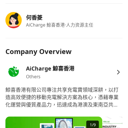
何香菱
AiCharge 鯨喜香港
·人力资源主任
Company Overview
AiCharge 鯨喜香港
Others
鯨喜香港有限公司專注共享充電寶領域深耕，以打
造高效便捷的移動充電解決方案為核心，憑藉專業
化運營與優質產品力，迅速成為港澳及東南亞共享
充電賽道的生力軍。 公司旗下核心品牌AiCharge共
享充電寶，自面市以來憑藉突出優勢實現快速擴
1
/
9
張，短時間內已完成香港、澳門全域覆蓋，並順利