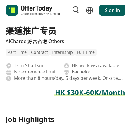
Sign in
渠道推广专员
AiCharge 鯨喜香港·Others
Part Time
Contract
Internship
Full Time
Tsim Sha Tsui
HK work visa available
No experience limit
Bachelor
More than 8 hours/day, 5 days per week, On-site,Hybrid
HK $30K-60K/Month
Job Highlights