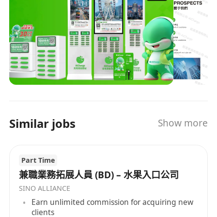
進軍東南亞多個市場，構建跨區域充電服務網絡。
AiCharge以快充技術為核心競爭力，可快速為各類
智能設備補充電量，高效解決用戶出行中的電量焦
慮；同時佈局海量歸還點位，覆蓋商圈、餐飲、交
通樞紐、景點等多元場景，實現「隨借隨還、無處
不在」的便捷體驗。 未來，鯨喜香港將持續優化產
品性能與服務網絡，深耕港澳市場、拓展東南亞版
圖，以穩健的擴張節奏與扎實的產品品質，為更多
用戶提供省心、高效的移動充電服務，致力成為區
Similar jobs
Show more
域內領先的共享充電服務商。
Part Time
兼職業務拓展人員 (BD) – 水果入口公司
SINO ALLIANCE
Earn unlimited commission for acquiring new
clients