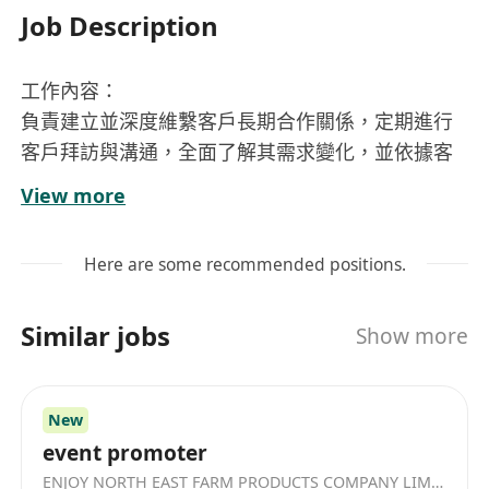
Job Description
工作內容：
負責建立並深度維繫客戶長期合作關係，定期進行
客戶拜訪與溝通，全面了解其需求變化，並依據客
戶實際狀況提供個性化的合適方案。​
View more
積極推廣公司各項服務，制定個人業務推廣計劃，
主動挖掘潛在業務機會，確保順利達成每月及每季
Here are some recommended positions.
度的業務指標。​
及時跟進客戶反饋，協調內部資源解決客戶在服務
Similar jobs
Show more
過程中遇到的問題，提升客戶滿意度與忠誠度。​
大學或以上學歷，具備 2 年以上客戶服務或相關行
業經驗者優先；擁有良好的溝通表達能力、談判技
New
巧及銷售意識。​
event promoter
須精通粵語，能熟練運用普通話及英語進行溝通者
ENJOY NORTH EAST FARM PRODUCTS COMPANY LIMITED
更佳；熟悉香港市場環境及相關行業運作模式。​