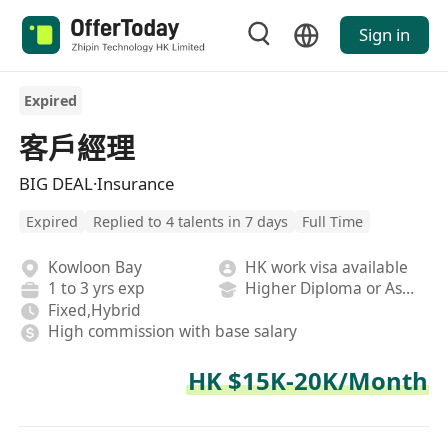
Sign in
Expired
客戶經理
BIG DEAL·Insurance
Expired
Replied to 4 talents in 7 days
Full Time
Kowloon Bay
HK work visa available
1 to 3 yrs exp
Higher Diploma or Associate Degree
Fixed,Hybrid
High commission with base salary
HK $15K-20K/Month