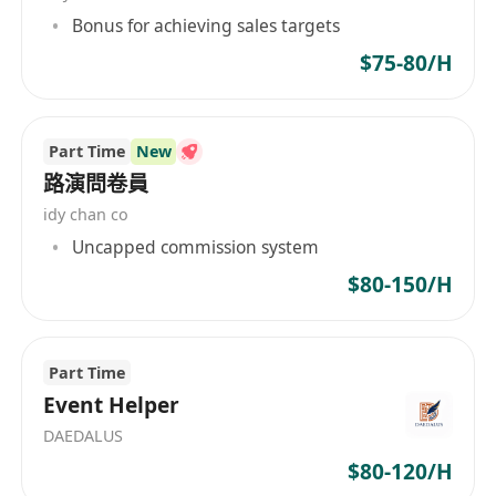
Bonus for achieving sales targets
上班時間：早上 10 點至下午 6 點，可根據實際工
作安排彈性調整，需靈活配合客戶的時間進行業務
$75-80/H
對接，享有銀行假期。​
薪資：根據個人工作經驗、學歷背景及能力而定，
Part Time
New
採用底薪 + 業績提成的薪酬模式，月薪範圍 15-
路演問卷員
20k，業績優異者另有額外獎金。​
idy chan co
Uncapped commission system
$80-150/H
Part Time
Event Helper
DAEDALUS
$80-120/H