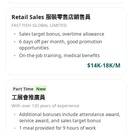
Retail Sales 服裝零售店銷售員
FAST FISH GLOBAL LIMITED
Sales target bonus, overtime allowance
6 days off per month, good promotion
opportunities
On-the-job training, medical benefits
$14K-18K/M
Part Time
New
工展會推廣員
With over 120 years of experience
Additional bonuses include attendance award,
service award, and sales target bonus
1 meal provided for 9 hours of work