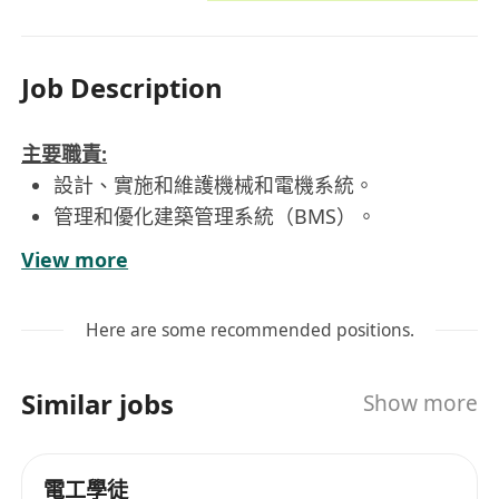
Job Description
主要職責:
設計、實施和維護機械和電機系統。
管理和優化建築管理系統（BMS）。
進行設備故障排除和維修，確保系統的穩定性。
View more
制定和執行預防性維護計劃，提升設施性能。
協調供應商和承包商，確保維護和服務的順利進
Here are some recommended positions.
行。
跟蹤和分析系統性能，提出改進建議。
Similar jobs
Show more
提供7x24小時緊急服務，確保在任何情況下都能
快速響應。
職位要求:
電工學徒
機械或電機工程學士學位或以上，具有相關專業