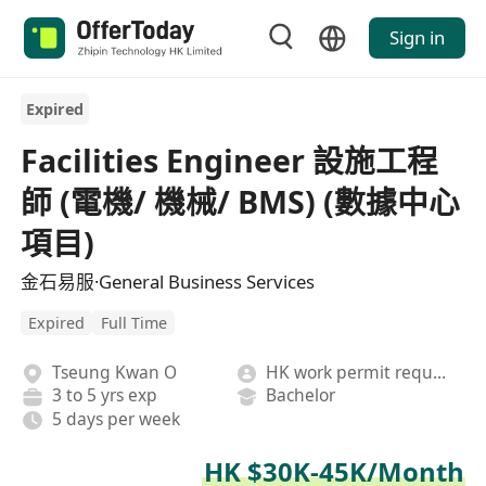
Sign in
Expired
Facilities Engineer 設施工程
師 (電機/ 機械/ BMS) (數據中心
項目)
金石易服·General Business Services
Expired
Full Time
Tseung Kwan O
HK work permit required
3 to 5 yrs exp
Bachelor
5 days per week
HK $30K-45K/Month