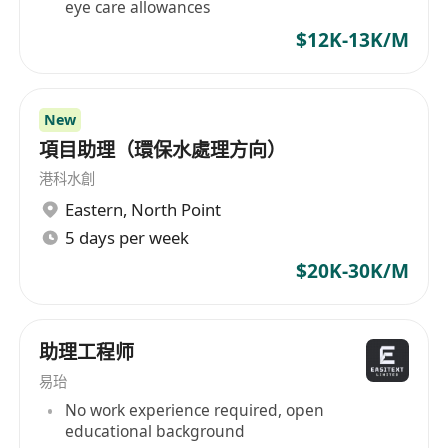
eye care allowances
$12K-13K/M
New
項目助理（環保水處理方向）
港科水創
Eastern
,
North Point
5 days per week
$20K-30K/M
助理工程师
易珆
No work experience required, open
educational background