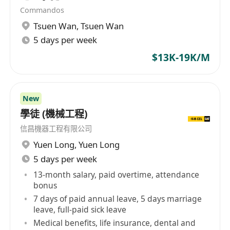
Commandos
背景。
Tsuen Wan
,
Tsuen Wan
至少3年數據中心設施運營或維護經驗，熟悉
5 days per week
BMS操作者優先考慮。
持有機械/樓宇服務工程師的註冊電工B(0)級或以
$13K-19K/M
上，或電氣工程師的C(0)級證書。
扎實的技術知識和問題解決能力。
良好的溝通能力和團隊合作精神。
New
學徒 (機械工程)
熟練使用工程設計軟件及辦公軟件
信昌機器工程有限公司
Yuen Long
,
Yuen Long
5 days per week
13-month salary, paid overtime, attendance
bonus
7 days of paid annual leave, 5 days marriage
leave, full-paid sick leave
Medical benefits, life insurance, dental and