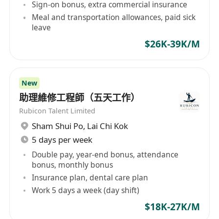
Sign-on bonus, extra commercial insurance
Meal and transportation allowances, paid sick
leave
$26K-39K/M
New
助理維修工程師（五天工作）
Rubicon Talent Limited
Sham Shui Po
,
Lai Chi Kok
5 days per week
Double pay, year-end bonus, attendance
bonus, monthly bonus
Insurance plan, dental care plan
Work 5 days a week (day shift)
$18K-27K/M