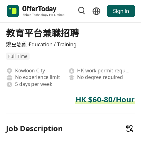
Sign in
教育平台兼職招聘
豌豆思維·Education / Training
Full Time
Kowloon City
HK work permit required
No experience limit
No degree required
5 days per week
HK $60-80/Hour
Job Description