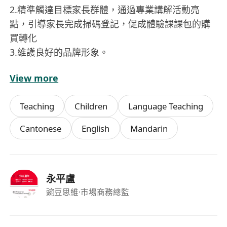
2.精準觸達目標家長群體，通過專業講解活動亮
點，引導家長完成掃碼登記，促成體驗課課包的購
買轉化
3.維護良好的品牌形象。
View more
薪資標準
基本薪資：60元/小時
Teaching
Children
Language Teaching
目標：6-8個註冊/天
邀約率（願意試堂）達到50%-60%薪資漲到70元/小
Cantonese
English
Mandarin
時
邀約率（願意試堂）達到60%以上薪資漲到80元/小
時
永平盧
豌豆思維
·市場商務總監