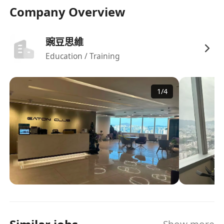
Company Overview
豌豆思維
Education / Training
1
/
4