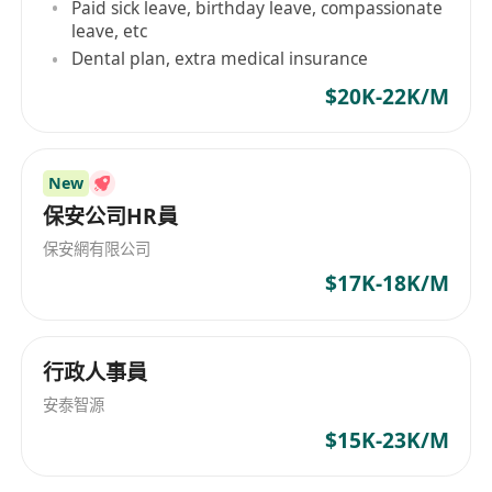
Paid sick leave, birthday leave, compassionate
leave, etc
Dental plan, extra medical insurance
$20K-22K/M
New
保安公司HR員
保安網有限公司
$17K-18K/M
行政人事員
安泰智源
$15K-23K/M