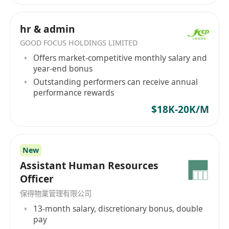
細心謹慎、責任心強，具良好溝通執行力及保密
意識，流利使用粵語、普通話。
hr & admin
GOOD FOCUS HOLDINGS LIMITED
Offers market-competitive monthly salary and
year-end bonus
Outstanding performers can receive annual
performance rewards
$18K-20K/M
New
Assistant Human Resources
Officer
保得物業管理有限公司
13-month salary, discretionary bonus, double
pay