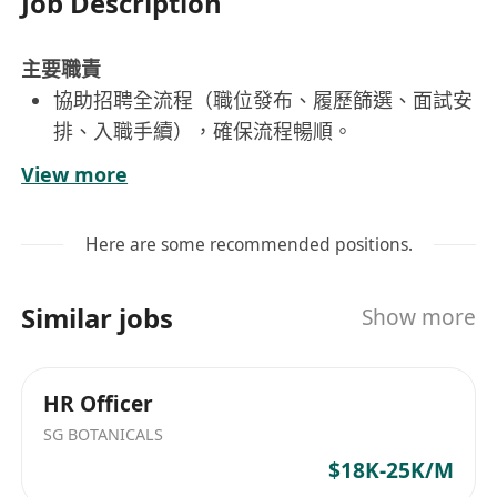
Job Description
主要職責
協助招聘全流程（職位發布、履歷篩選、面試安
排、入職手續），確保流程暢順。
負責員工檔案及人力資源系統維護，嚴守保密原
View more
則，保障資料準確安全。
處理員工考勤、假期記錄，協助籌備員工活動及
Here are some recommended positions.
人事相關文書、歸檔工作。
配合人事部完成日常行政支援，回應員工合理諮
Similar jobs
Show more
詢。
任職要求
高級文憑或以上學歷，人力資源/行政管理相關
HR Officer
專業、有相關經驗者優先，可接受優秀應屆生。
SG BOTANICALS
熟悉香港僱傭基礎法規者優先，熟練操作Office
$18K-25K/M
軟件，具備基礎英語聽說讀寫能力。