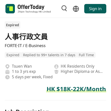
Sign in
Expired
人事行政文員
FORTE·IT / E-Business
Expired
Replied to 99+ talents in 7 days
Full Time
Tsuen Wan
HK Residents Only
1 to 3 yrs exp
Higher Diploma or Associate Degree
5 days per week, Fixed
HK $18K-22K/Month