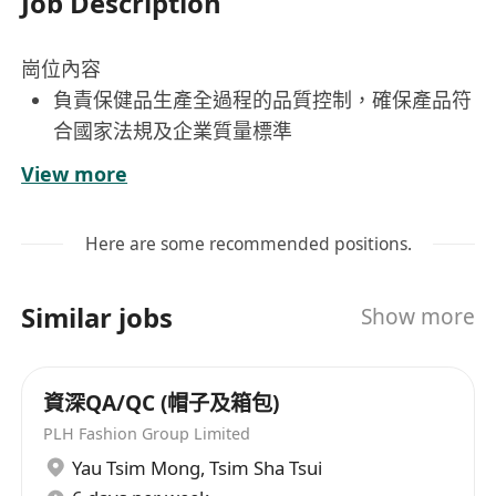
Job Description
崗位內容
負責保健品生產全過程的品質控制，確保產品符
合國家法規及企業質量標準
監控各類保健品劑型（如片劑、膠囊、粉劑、口
View more
服液等）在生產過程中的關鍵質量節點
主導生產線的現場巡查與品質異常處理，及時糾
Here are some recommended positions.
正偏差並推動持續改進
協調研發、生產與採購部門，確保原材料、半成
Similar jobs
Show more
品及成品的質量一致性
組織並執行產品質量評審會議，提供專業意見支
持產品放行決策
資深QA/QC (帽子及箱包)
工作要求
PLH Fashion Group Limited
须有香港本地食品保健品工作经验2年以上
Yau Tsim Mong
,
Tsim Sha Tsui
具有保健品行業品控或質量管理相關工作經驗，