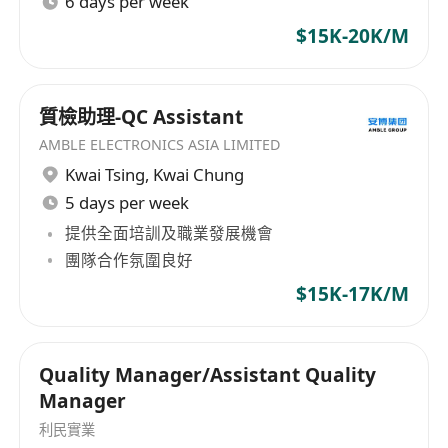
6 days per week
熟悉保健食品註冊法規及GMP要求者優先
深入了解多種保健品劑型的工藝特點與質量控制
$15K-20K/M
要點，能獨立判斷產品狀態與品質風險
具備較強的現場問題分析與解決能力，熟練運用
質檢助理-QC Assistant
QC工具進行質量數據分析
能夠使用普通話作爲主要工作語言，同時流利使
AMBLE ELECTRONICS ASIA LIMITED
用粵語和英語進行書面與口頭溝通
Kwai Tsing
,
Kwai Chung
責任心強，具備良好的跨部門協作意識與團隊管
5 days per week
理能力
提供全面培訓及職業發展機會
團隊合作氛圍良好
$15K-17K/M
Quality Manager/Assistant Quality
Manager
利民實業