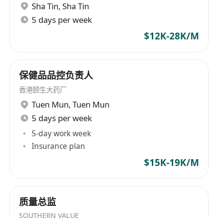
Sha Tin
,
Sha Tin
5 days per week
$12K-28K/M
保健品品控负责人
香港颐生大药厂
Tuen Mun
,
Tuen Mun
5 days per week
5-day work week
Insurance plan
$15K-19K/M
质量总监
SOUTHERN VALUE