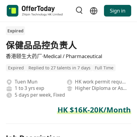
Sign in
Expired
保健品品控负责人
香港颐生大药厂·Medical / Pharmaceutical
Expired
Replied to 27 talents in 7 days
Full Time
Tuen Mun
HK work permit required
1 to 3 yrs exp
Higher Diploma or Associate Degree
5 days per week, Fixed
HK $16K-20K/Month