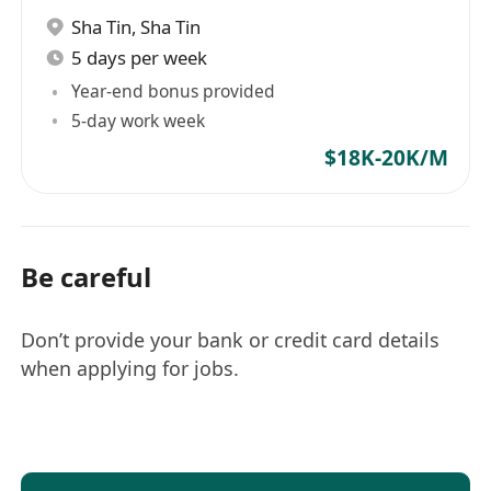
Sha Tin
,
Sha Tin
5 days per week
Year-end bonus provided
5-day work week
$18K-20K/M
Be careful
Don’t provide your bank or credit card details
when applying for jobs.