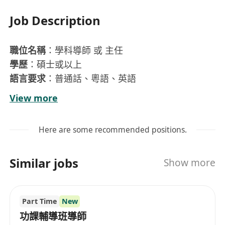
Job Description
職位名稱
：學科導師 或 主任
學歷
：碩士或以上
語言要求
：普通話、粵語、英語
職位職責
View more
負責DSE、A-Level、IB課程的教學工作；
根據課程大綱編寫教案，為學生設計試題、批改作
Here are some recommended positions.
業，定期進行學業評估及回饋；
參與課程調研，提升教學水準，為校區提供高質量
Similar jobs
Show more
的教學資源；
協助學校組織學生參加各類校內活動；
完成教學部主任安排的教學任務；
Part Time
New
職位要求
功課輔導班導師
具備DSE、A-Level、IB課程教學經驗；