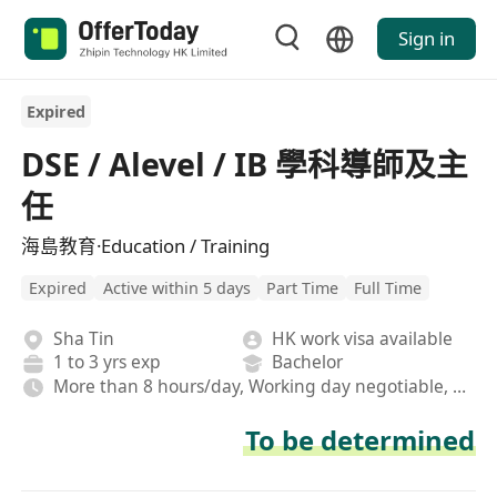
Sign in
Expired
DSE / Alevel / IB 學科導師及主
任
海島教育·Education / Training
Expired
Active within 5 days
Part Time
Full Time
Sha Tin
HK work visa available
1 to 3 yrs exp
Bachelor
More than 8 hours/day, Working day negotiable, Hybrid
To be determined