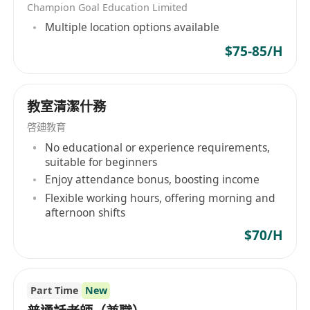
Champion Goal Education Limited
持有應聘學段及科目的教師資格證者優先；
Multiple location options available
具備良好的英語（聽、說、讀、寫）能力；
精通DSE等課程的評分標準及考核要求；
$75-85/H
擅長互動式教學，培養學生自主學習能力；
工作地點：
教室清潔什務
廣東省（廣州、深圳）/福建省（福州、晉江、廈
門） (可以考慮香港往返數天)
啓廸教育
具3年相關經驗者優先；
No educational or experience requirements,
suitable for beginners
請附履歷、期望薪金及可到職日期，寄至：沙田安
Enjoy attendance bonus, boosting income
群街1號京瑞廣場二期8樓B室「香港德人教育機
Flexible working hours, offering morning and
構」收，或電郵至******
afternoon shifts
$70/H
Part Time
New