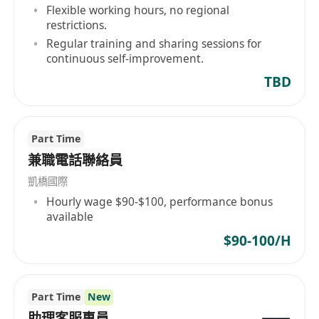
Flexible working hours, no regional
restrictions.
Regular training and sharing sessions for
continuous self-improvement.
TBD
Part Time
兼職電話聯絡員
凱橋國際
Hourly wage $90-$100, performance bonus
available
$90-100/H
Part Time
New
助理客服專員