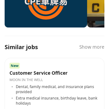
資格評估、文件準備、申請遞交、進度跟蹤、直至
領取車牌，一步到位，省去繁瑣手續與時間成本。
我們的核心優勢包括： 專業可靠：深耕行業多年，
熟悉各項申請條件與細節，確保流程順暢。 無憂售
後：一手資源，減少中間商差價，內地總公司為千
家高新技術企業提供各類科技項目孵化，財稅服
務，精準了解內承單位狀況。 高效快捷：精準準備
Similar jobs
Show more
資料，縮短辦理時間，減少不必要的等待時間。 資
訊透明：即時回覆申請進度，讓您隨時掌握最新情
況。 安全保密：嚴格保護客戶資料，保障隱私與安
New
全。 我們深知跨境駕駛對於商務拓展與生活便利的
重要性，因此，我們不只是代辦機構，更是您跨境
Customer Service Officer
出行的可靠夥伴。選擇我們，讓您安心駛向中港兩
MOON IN THE WELL
地，暢行無阻。
Dental, family medical, and insurance plans
provided
Extra medical insurance, birthday leave, bank
holidays