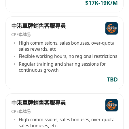
$17K-19K/M
中港車牌銷售客服專員
CPE車牌易
High commissions, sales bonuses, over-quota
sales rewards, etc
Flexible working hours, no regional restrictions
Regular training and sharing sessions for
continuous growth
TBD
中港車牌銷售客服專員
CPE車牌易
High commissions, sales bonuses, over-quota
sales bonuses, etc.