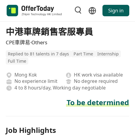
Sign in
中港車牌銷售客服專員
CPE車牌易·Others
Replied to 81 talents in 7 days
Part Time
Internship
Full Time
Mong Kok
HK work visa available
No experience limit
No degree required
4 to 8 hours/day, Working day negotiable
To be determined
Job Highlights