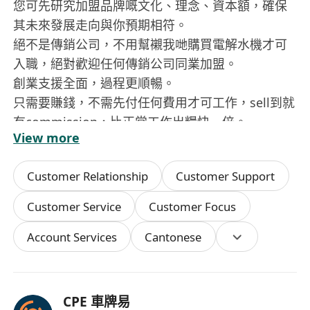
您可先研究加盟品牌嘅文化、理念、資本額，確保
其未來發展走向與你預期相符。
絕不是傳銷公司，不用幫襯我哋購買電解水機才可
入職，絕對歡迎任何傳銷公司同業加盟。
創業支援全面，過程更順暢。
只需要賺錢，不需先付任何費用才可工作，sell到就
有commission，比正常工作出糧快一倍。
View more
定期有進修及分享會，不斷增值。
創業路上並非孤身作戰。
Customer Relationship
Customer Support
受益於總公司韓國品牌，多項國際及韓國認證。
返工彈性，自主控制，從事銷售車牌及車牌
Customer Service
Customer Focus
maintance事業變得更有意義，工作與生活更
Account Services
Cantonese
balance。
了解更多
➤ https://cpehk.com/cpe
✤✤✤✤✤✤✤✤✤✤✤✤✤
CPE 車牌易