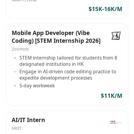
职位要求：
$15K-16K/M
(1) 本科及以上学历，计算机、电子信息、自动化、
等相关专业；
(2) 2年以上算法开发相关工作和实习经验；
Mobile App Developer (Vibe
(3) 掌握C/C++/Python，具备嵌入式平台（ARM）
Coding) [STEM Internship 2026]
算法部署经验；
Zoomob
(4) 熟悉信号处理和数据分析（高噪声去除、频谱变
STEM internship tailored for students from 8
换、多维度时序信号等）；
designated institutions in HK
(5) 熟悉机器学习框架和 ML 相关基础结构工具的使
Engage in AI-driven code editing practice to
用经验；
expedite development processes
(6) 具备中英文书面及普通话口语沟通能力；
5-day workweek
(7)
须持有或能在入职前获取在香港合法工作的权
$11K/M
利，工作地点在深圳市南山；
(8)
优先考虑：
● 参加过Robocon/RoboMaster等机器人大赛者；
AI/IT Intern
● 具有完整产品开发流程经验者；
HKIT