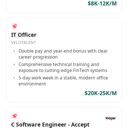
● 具备机器人行业经验者；
$8K-12K/M
● 悉触觉传感技术路线（电阻式、电容式、光学
式、摩擦电式等）。
为什么加入我们：
• 加入我们，站上机器人感知的前沿。在这里，你将
IT Officer
亲手定义未来机器人的“触觉”，与顶尖团队一起，将
VELOTALENT
创新技术转化为千万级产品，收获远超同龄人的成
Double pay and year-end bonus with clear
长与回报。
career progression
• 这里没有冗长的会议和复杂的汇报。我们崇尚简
Comprehensive technical training and
exposure to cutting-edge FinTech systems
洁、高效的实事求是的工程师文化，用技术方案和
5-day work week in a stable, modern office
实验结果来沟通。你的专业判断将获得最大程度的
environment
尊重与支持。
$20K-25K/M
• 我们提供早期团队的长期激励，并致力于营造「高
效工作，清晰成长」的氛围。你的贡献将被客观衡
量与即时认可，让你能专注前沿创造，远离复杂关
系，同时保持可持续的健康工作节奏。
C Software Engineer - Accept