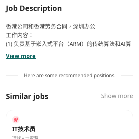
Job Description
香港公司和香港劳务合同，深圳办公
工作内容：
(1) 负责基于嵌入式平台（ARM）的传统算法和AI算
法的开发和部署;
View more
(2) 负责机器人系统的运动控制和算法开发，完成不
同操作任务（机械臂、灵巧手等）；
Here are some recommended positions.
(3) 负责传感器联合标定算法的设计与开发， 实现从
原型机到量产爬坡；
Similar jobs
Show more
(4) 负责信号处理，包括数字滤波器设计，信号特征
提取、多传感器融合等；
(5) 负责算法在产品中的落地，优化算法效率，提升
产品性能；
IT技术员
(6) 负责相关技术专利的整理和起草。
環球人力資源