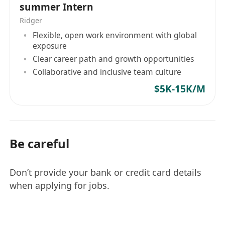
summer Intern
需求人才画像:
Ridger
想做事，又能做事的小伙伴
Flexible, open work environment with global
对机器人行业抱有热情
exposure
有一定个人理想，并且想去实现的人
Clear career path and growth opportunities
Collaborative and inclusive team culture
我们更希望您的加入，是因为公司的所做的事和您
$5K-15K/M
的职业规划所匹配做的决定。
本身对创业这件事本身感兴趣，相信自己的努力可
以做出改变行业的产品。
公司为香港公司,可以提供签证续约过程中公司需要
Be careful
协助的资料，但是希望您的加入不仅仅只是为了续
签证。
Don’t provide your bank or credit card details
为更加接近机器人行业上下游，公司办公地在深
when applying for jobs.
圳。为保证候选人工作之余的充分休息，会要求候
选人工作日常驻深圳。