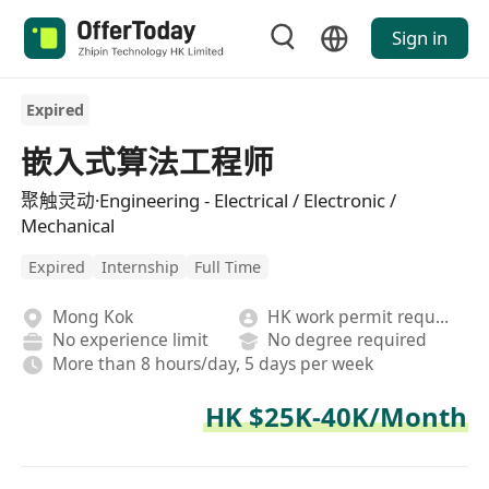
Sign in
Expired
嵌入式算法工程师
聚触灵动·Engineering - Electrical / Electronic /
Mechanical
Expired
Internship
Full Time
Mong Kok
HK work permit required
No experience limit
No degree required
More than 8 hours/day, 5 days per week
HK $25K-40K/Month