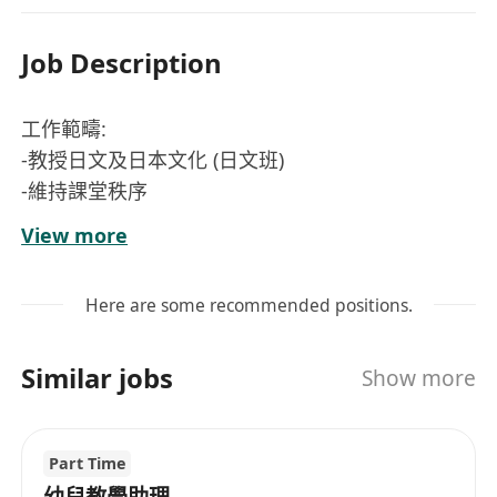
Job Description
工作範疇:
-教授日文及日本文化 (日文班)
-維持課堂秩序
資歷 :
View more
•有教學經驗優先
•大專程度或以上
Here are some recommended positions.
•有耐性、細心、熱愛兒童工作、有團隊合作精神
歡迎幼稚園老師\家庭主婦\退休及中年人仕申請
Similar jobs
Show more
待遇 :
薪金: $180-230 /堂
日期:
Part Time
－2025年6月11日，6月16日
幼兒教學助理