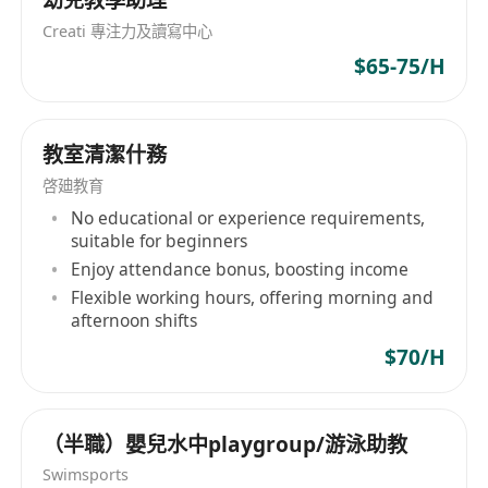
Creati 專注力及讀寫中心
時間：
$65-75/H
下午:2:30 - 下午3:30
*必須要有性罪行核查紀錄* (可以出公司信自行申
請)
教室清潔什務
準時出糧, 以支票或指定銀行過數均可
申請人請將履歷表電郵至****** ;
啓廸教育
whatsapp:******
No educational or experience requirements,
suitable for beginners
申請時請註明:”到校 6月11日、16日 日文外語班
Enjoy attendance bonus, boosting income
$180－230/堂 (鴨脷洲利東邨)"
Flexible working hours, offering morning and
afternoon shifts
$70/H
（半職）嬰兒水中playgroup/游泳助教
Swimsports