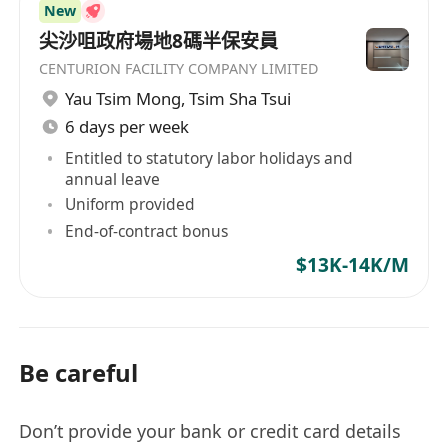
New
尖沙咀政府場地8碼半保安員
CENTURION FACILITY COMPANY LIMITED
Yau Tsim Mong
,
Tsim Sha Tsui
6 days per week
Entitled to statutory labor holidays and
annual leave
Uniform provided
End-of-contract bonus
$13K-14K/M
Be careful
Don’t provide your bank or credit card details