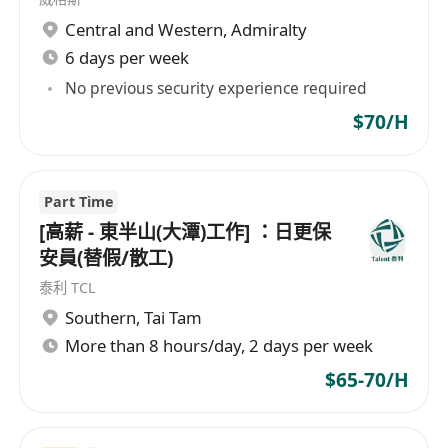
Central and Western
,
Admiralty
6 days per week
No previous security experience required
$70/H
Part Time
[高薪 - 東半山(大潭)工作] ：日更保
安員(替假/散工)
泰利 TCL
Southern
,
Tai Tam
More than 8 hours/day, 2 days per week
$65-70/H