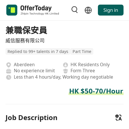
Sign in
兼職保安員
威信服務有限公司
Replied to 99+ talents in 7 days
Part Time
Aberdeen
HK Residents Only
No experience limit
Form Three
Less than 4 hours/day, Working day negotiable
HK $50-70/Hour
Job Description