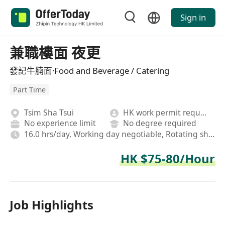
Sign in
兼職樓面 夜更
發記牛腩面·Food and Beverage / Catering
Part Time
Tsim Sha Tsui
HK work permit required
No experience limit
No degree required
16.0 hrs/day, Working day negotiable, Rotating shifts
HK $75-80/Hour
Job Highlights