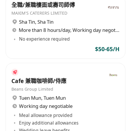
全職/兼職樓面或壽司師傅
MAXIM'S CATERERS LIMITED
Sha Tin
,
Sha Tin
More than 8 hours/day, Working day negotiable
No experience required
$50-65/H
Cafe 兼職咖啡師/侍應
Beans Group Limited
Tuen Mun
,
Tuen Mun
Working day negotiable
Meal allowance provided
Enjoy additional allowances
Wedding leave benefits