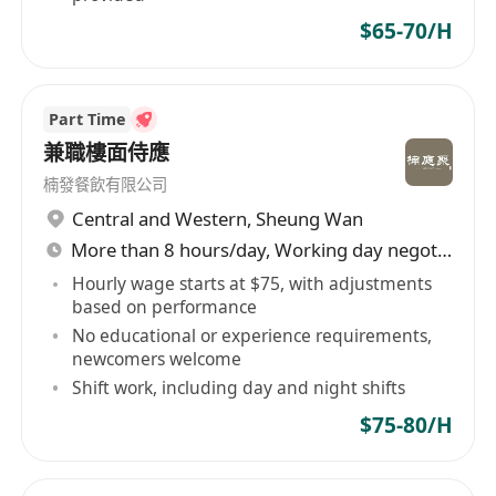
$65-70/H
Part Time
兼職樓面侍應
楠發餐飲有限公司
Central and Western
,
Sheung Wan
More than 8 hours/day, Working day negotiable
Hourly wage starts at $75, with adjustments
based on performance
No educational or experience requirements,
newcomers welcome
Shift work, including day and night shifts
$75-80/H