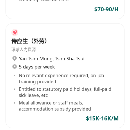
$70-90/H
侍应生（外劳）
環球人力資源
Yau Tsim Mong
,
Tsim Sha Tsui
5 days per week
No relevant experience required, on-job
training provided
Entitled to statutory paid holidays, full-paid
sick leave, etc
Meal allowance or staff meals,
accommodation subsidy provided
$15K-16K/M