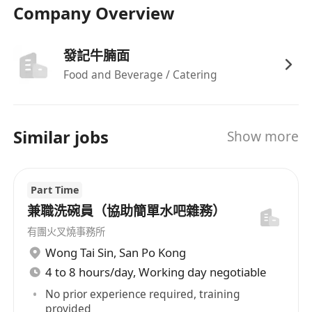
彈性工時安排，可因應個人情況協商工作日數及
Company Overview
班次，適合學生、自由工作者或尋求副業人士。
良好的工作氛圍與團隊支援，前線同事均享有定
發記牛腩面
期內部溝通及服務技巧分享機會。
Food and Beverage / Catering
Similar jobs
Show more
Part Time
兼職洗碗員（協助簡單水吧雜務）
有團火叉燒事務所
Wong Tai Sin
,
San Po Kong
4 to 8 hours/day, Working day negotiable
No prior experience required, training
provided