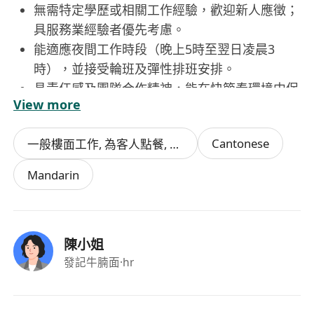
無需特定學歷或相關工作經驗，歡迎新人應徵；
具服務業經驗者優先考慮。
能適應夜間工作時段（晚上5時至翌日凌晨3
時），並接受輪班及彈性排班安排。
具責任感及團隊合作精神，能在快節奏環境中保
View more
持穩定表現與積極態度。
持有有效香港居留資格，符合以下其中一項身
Cantonese
一般樓面工作, 為客人點餐, 服務顧客, 結帳及操作收銀機, 擺設及收拾餐桌
份：香港永久性居民、高才通、優才通、
IANG、受養人簽證，或其他獲準在港工作的合
Mandarin
法簽證。
福利：
陳小姐
時薪$75–$80，按實際工作時數計算，每月薪金
發記牛腩面
·hr
準時發放。
每更提供員工免費膳食，讓同事在辛勤工作之餘
享用營養均衡的餐點。