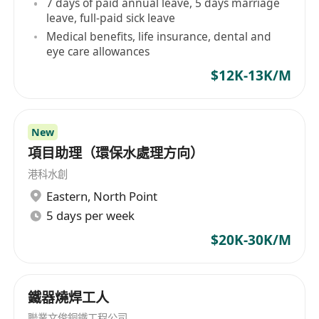
7 days of paid annual leave, 5 days marriage
leave, full-paid sick leave
Medical benefits, life insurance, dental and
eye care allowances
$12K-13K/M
New
項目助理（環保水處理方向）
港科水創
Eastern
,
North Point
5 days per week
$20K-30K/M
鐵器燒焊工人
聯業文俊銅鐵工程公司