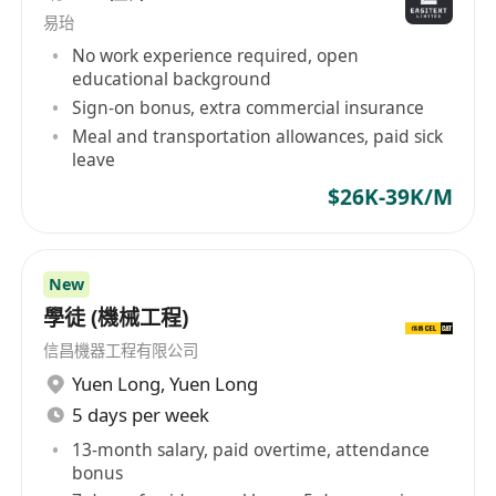
易珆
No work experience required, open
educational background
Sign-on bonus, extra commercial insurance
Meal and transportation allowances, paid sick
leave
$26K-39K/M
New
學徒 (機械工程)
信昌機器工程有限公司
Yuen Long
,
Yuen Long
5 days per week
13-month salary, paid overtime, attendance
bonus