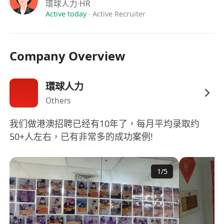
提供具競爭力之月薪薪酬，範圍為港幣22,000至
環球人力
·HR
33,000元，視乎經驗及技術能力而定；
Active today
·
Active Recruiter
享有十三個月薪酬，於每年年底按實際服務月份
比例發放；
Company Overview
每年享14天有薪年假，入職滿一年後即可享用，
逐年累積；
按實際加班時數支付加班津貼，符合《僱傭條
環球人力
例》規定之超時工作補償標準；
Others
加入公司醫療計劃，涵蓋門診、住院及指定專科
我们做港澳招聘已经有10年了，每月平均录取约
診治，員工本人及合資格家屬均可受惠。
50+人左右，已有非常多的成功案例!
工作詳情：
工作時間：每日上午9時至下午6時，每週工作六
1
/
5
天（星期一至星期六），午膳時間1小時；
工作地點：九龍旺角彌敦道721號比利時銀行大
廈（Bldg No 721, Nathan Rd, Mong Kok,