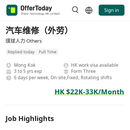
Sign in
汽车维修（外劳）
環球人力·Others
Replied today
Full Time
Mong Kok
HK work visa available
3 to 5 yrs exp
Form Three
6 days per week, On-site,Fixed, Rotating shifts
HK $22K-33K/Month
Job Highlights