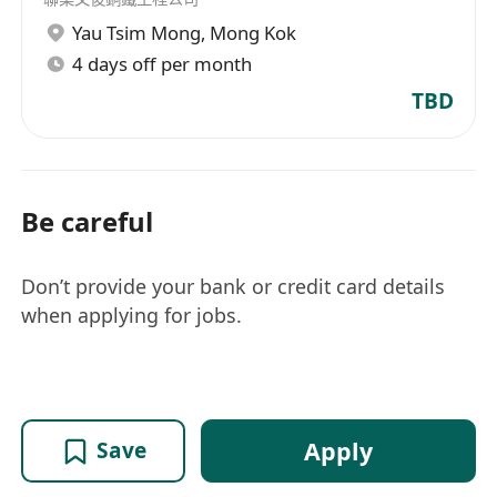
Yau Tsim Mong
,
Mong Kok
4 days off per month
TBD
Be careful
Don’t provide your bank or credit card details
when applying for jobs.
Apply
Save