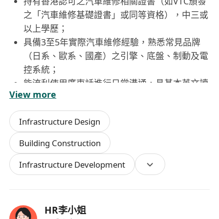
持有香港認可之汽車維修相關證書（如VTC頒發
之「汽車維修基礎證書」或同等資格），中三或
以上學歷；
具備3至5年實際汽車維修經驗，熟悉常見品牌
（日系、歐系、國產）之引擎、底盤、制動及電
控系統；
能流利使用廣東話進行日常溝通，具基本英文讀
View more
寫能力（可閱讀技術文件及工單），普通話能應
付簡單對話；
Infrastructure Design
須持有效香港工作簽證，僱主將協助辦理入境事
務處所需之聘用證明及簽證申請程序；
Building Construction
具備良好責任感與團隊協作精神，能適應輪班安
Infrastructure Development
排（包括週六上班）、短程外出工幹及辦公室內
技術文書處理。
福利：
HR李小姐