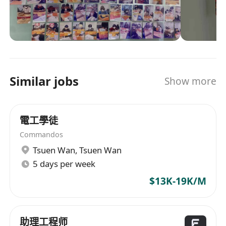
Belgian Bank Building）；
工作模式：結合辦公室技術支援、工場實操及不
定期外出服務，需按排班表靈活調配；
本職位僅限持有效香港工作簽證之外籍勞工申
請，本地居民恕不受理；
公司重視技術人才發展，表現優異者將獲推薦參
Similar jobs
Show more
與進階認證課程及晉升為高級技工或技術導師。
電工學徒
Commandos
Tsuen Wan
,
Tsuen Wan
5 days per week
$13K-19K/M
助理工程师