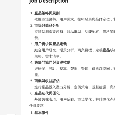
Job Description
產品策略與規劃
依據市場趨勢、用戶需求、技術發展與品牌定位，
市場與競品分析
持續監測產業趨勢、競品車型、功能配置、價格策
勢。
用戶需求與產品定義
結合用戶研究、場景分析、商業目標，定義
產品核
規格、需求清單。
跨部門協同與資源推動
與研發、設計、整車、智駕、營銷、供應鏈協同，
產。
商業與收益評估
進行產品投入產出分析、定價策略、規劃建議、商
產品迭代與優化
基於數據表現、用戶反饋、市場變化，持續優化產
任職要求
基本條件