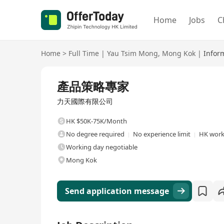
Home
Jobs
C
Home
>
Full Time
|
Yau Tsim Mong
,
Mong Kok
|
Infor
Full Time
產品策略專家
力天國際有限公司
HK $50K-75K/Month
No degree required
No experience limit
HK work
Working day negotiable
Mong Kok
Send application message