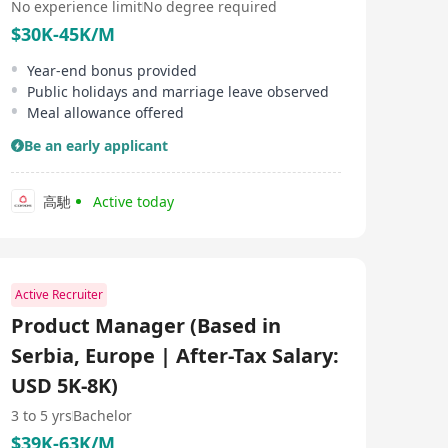
No experience limit
No degree required
$30K-45K/M
Year-end bonus provided
Public holidays and marriage leave observed
Meal allowance offered
Be an early applicant
高馳
Active today
Active Recruiter
Product Manager (Based in
Serbia, Europe | After-Tax Salary:
USD 5K-8K)
3 to 5 yrs
Bachelor
$39K-63K/M