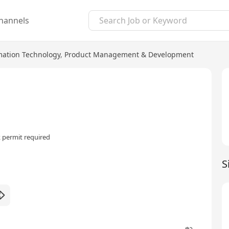
hannels
mation Technology
,
Product Management & Development
 permit required
S