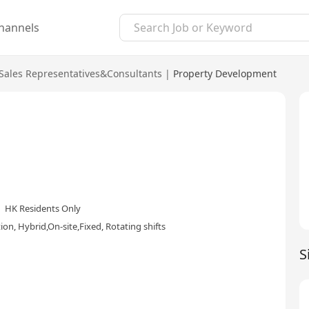
hannels
Sales Representatives&Consultants
|
Property Development
HK Residents Only
on, Hybrid,On-site,Fixed, Rotating shifts
S