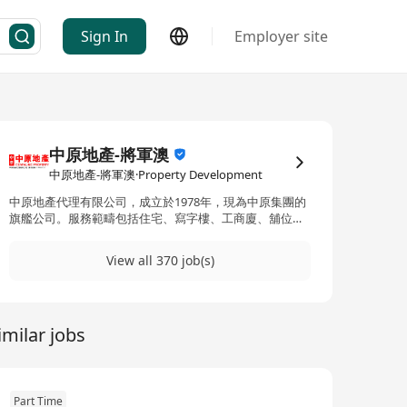
Sign In
Employer site
中原地產-將軍澳
中原地產-將軍澳·Property Development
中原地產代理有限公司，成立於1978年，現為中原集團的
旗艦公司。服務範疇包括住宅、寫字樓、工商廈、舖位及
車位的租售代理 ; 更聯同集團內其他公司提供項目策劃、
測量估價、樓按轉介及投資移民等服務。 現時，業務已擴
View all 370 job(s)
展至內地30多個省市、香港及澳門，建構亞太網絡，吸納
更多盤源客源。
imilar jobs
Part Time