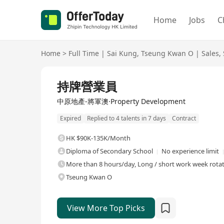
Home
Jobs
C
Home
>
Full Time
|
Sai Kung
,
Tseung Kwan O
|
Sales
,
Full Time
持牌營業員
中原地產-將軍澳·Property Development
Expired
Replied to 4 talents in 7 days
Contract
HK $90K-135K/Month
Diploma of Secondary School
No experience limit
More than 8 hours/day, Long / short work week rotati
Tseung Kwan O
View More Top Picks