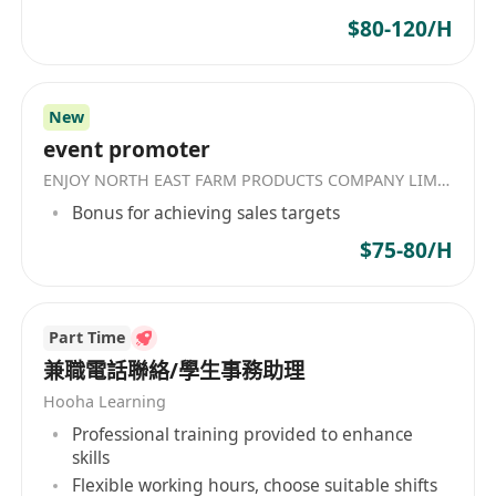
$80-120/H
* 跟進商戶使用數據，制定促活措施以提升交易規
模與產品黏性。
* 分析市場需求、競品動向及地區旅業趨勢，提出
New
業務推廣策略與改進建議。
event promoter
工作要求
ENJOY NORTH EAST FARM PRODUCTS COMPANY LIMITED
* 具備優秀的溝通技巧、談判能力及商業敏感度。
Bonus for achieving sales targets
* 拥有積極主動、可獨立開發市場的業務心態。
加分项
$75-80/H
* 熟悉香港旅遊和航空市場生態，包括 BSP /GDS订
票模式、票務渠道或旅行社業務運作。
* 具備旅遊科技（Travel Tech）、SaaS 推廣或收單
Part Time
兼職電話聯絡/學生事務助理
業務經驗。
* 懂粵語英語或普通話者更佳。
Hooha Learning
Professional training provided to enhance
skills
Flexible working hours, choose suitable shifts