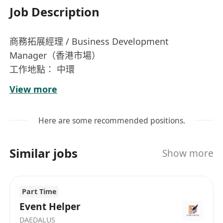
Job Description
商務拓展經理 / Business Development
Manager（香港市場）
工作地點： 中環
招聘類型： 全職
View more
薪資 組合：底薪10K+提成
【公司簡介】
Here are some recommended positions.
本公司專注於為旅行同业提供安全、高效的一站式
運營工具与支付解决方案。現誠聘具備航空/旅遊行
Similar jobs
Show more
業人脈及商務拓展能力的人才加入。
工作職責
* 面向全港機票代理（批發/零售）、旅行社及出外
Part Time
旅遊綜合服務商，開發並拓展新商戶渠道。
Event Helper
* 負責推動合作洽談、商務條款制定、合作簽約及
DAEDALUS
平台入駐流程。