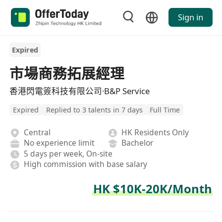
Sign in
Expired
市場商務拓展經理
香港閃電簽科技有限公司·B&P Service
Expired
Replied to 3 talents in 7 days
Full Time
Central
HK Residents Only
No experience limit
Bachelor
5 days per week, On-site
High commission with base salary
HK $10K-20K/Month