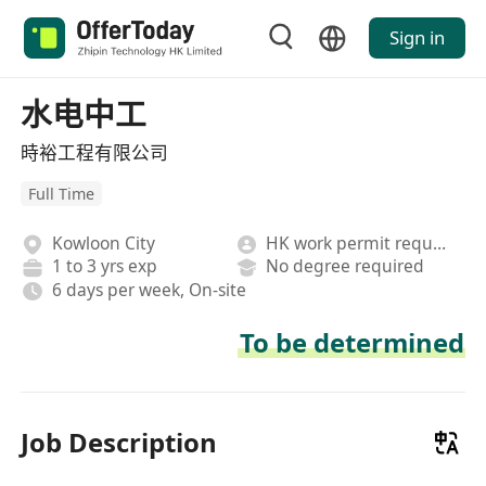
Sign in
水电中工
時裕工程有限公司
Full Time
Kowloon City
HK work permit required
1 to 3 yrs exp
No degree required
6 days per week, On-site
To be determined
Job Description