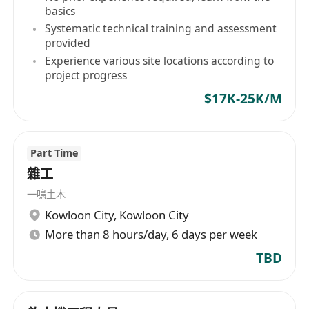
basics
Systematic technical training and assessment
provided
Experience various site locations according to
project progress
$17K-25K/M
Part Time
雜工
一鳴土木
Kowloon City
,
Kowloon City
More than 8 hours/day, 6 days per week
TBD