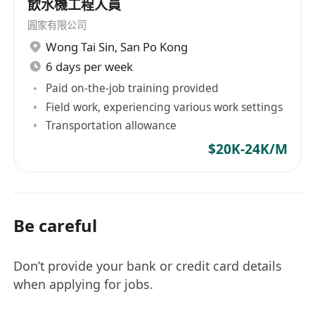
飲水機工程人員
圓家有限公司
Wong Tai Sin
,
San Po Kong
6 days per week
Paid on-the-job training provided
Field work, experiencing various work settings
Transportation allowance
$20K-24K/M
Be careful
Don’t provide your bank or credit card details
when applying for jobs.