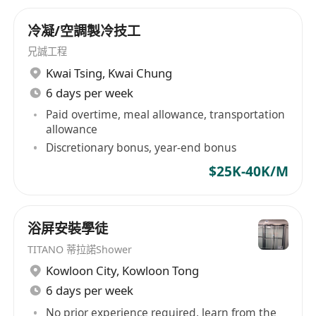
冷凝/空調製冷技工
兄誠工程
Kwai Tsing
,
Kwai Chung
6 days per week
Paid overtime, meal allowance, transportation
allowance
Discretionary bonus, year-end bonus
$25K-40K/M
浴屏安裝學徒
TITANO 蒂拉諾Shower
Kowloon City
,
Kowloon Tong
6 days per week
No prior experience required, learn from the