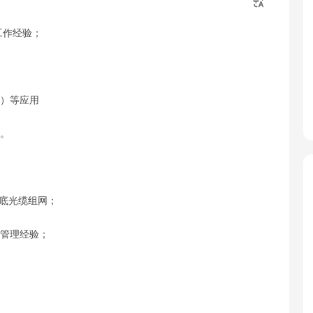
工作经验；
邮）等应用
力。
及海底光缆组网；
实操管理经验；