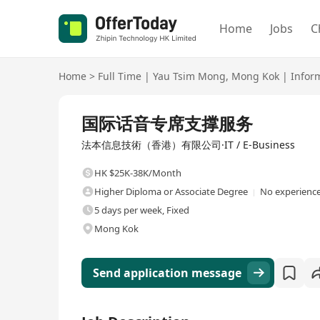
Home
Jobs
C
Home
>
Full Time
|
Yau Tsim Mong
,
Mong Kok
|
Infor
Full Time
国际话音专席支撑服务
法本信息技術（香港）有限公司·IT / E-Business
HK $25K-38K/Month
Higher Diploma or Associate Degree
No experience
5 days per week, Fixed
Mong Kok
Send application message