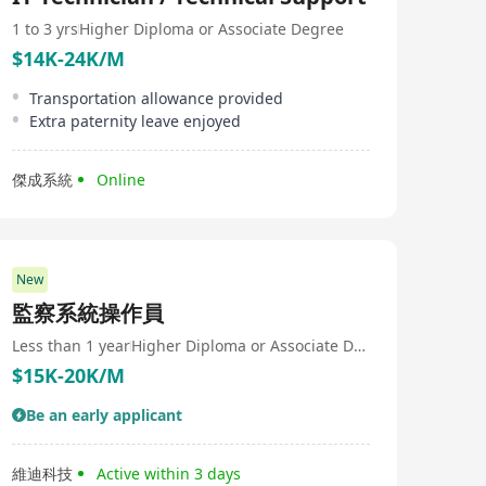
1 to 3 yrs
Higher Diploma or Associate Degree
$14K-24K/M
Transportation allowance provided
Extra paternity leave enjoyed
傑成系統
Online
New
監察系統操作員
Less than 1 year
Higher Diploma or Associate Degree
$15K-20K/M
Be an early applicant
維迪科技
Active within 3 days