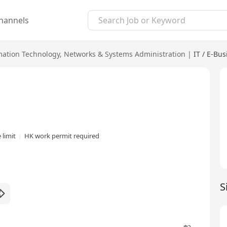
hannels
mation Technology
,
Networks & Systems Administration
|
IT / E-Bus
 limit
HK work permit required
S