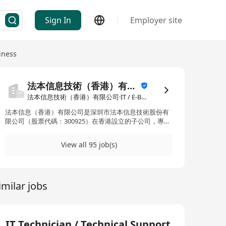
Sign In
Employer site
iness
法本信息技術（香港）有限公司
法本信息技術（香港）有限公司·IT / E-Business
法本信息（香港）有限公司是深圳市法本信息技術股份有
限公司（股票代碼：300925）在香港設立的子公司，專注
於為全球客戶提供資訊科技服務及數碼化解決方案。作為
法本信息在國際市場的重要佈局，香港公司憑藉總部在中
View all 95 job(s)
國內地的技術積累與行業經驗，致力為亞太區及全球客戶
提供高效益的數碼轉型服務，協助企業應對技術挑戰，推
動業務創新。
imilar jobs
IT Technician / Technical Support