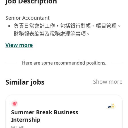
Job Description
Senior Accountant
負責日常會計工作，包括銀行對帳、帳目管理、
財務報表編製及稅務處理等事項。
處理及維護應付帳款與應收帳款，確保帳務清晰
View more
準確。
協助審計相關工作，配合跟進核數報告的內容與
Here are some recommended positions.
建議。
參與公司財務規劃與預算編制，提供專業意見以
Similar jobs
Show more
支持管理決策。
確保所有財務記錄符合相關法規要求，並保持良
好的合規性。
Summer Break Business
工作要求：
Internship
具備會計或財務相關學士學位，擁有專業會計資
W-LAB