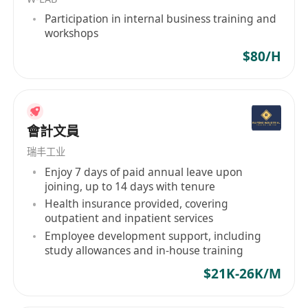
格者優先考慮。
Participation in internal business training and
需具備多年會計或財務相關工作經驗，熟悉會計
workshops
準則及稅務流程。
$80/H
有經營管理經驗者尤佳，能協助安排公司日常運
作業務。
熟練使用財務軟件及辦公自動化工具，具備良好
的數據處理能力。
會計文員
具備良好溝通技巧及團隊合作精神，能夠在壓力
瑞丰工业
下完成任務。
Enjoy 7 days of paid annual leave upon
joining, up to 14 days with tenure
Health insurance provided, covering
outpatient and inpatient services
Employee development support, including
study allowances and in-house training
$21K-26K/M