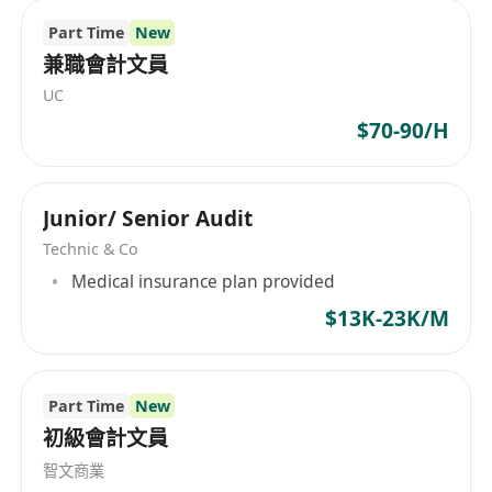
Part Time
New
兼職會計文員
UC
$70-90/H
Junior/ Senior Audit
Technic & Co
Medical insurance plan provided
$13K-23K/M
Part Time
New
初級會計文員
智文商業