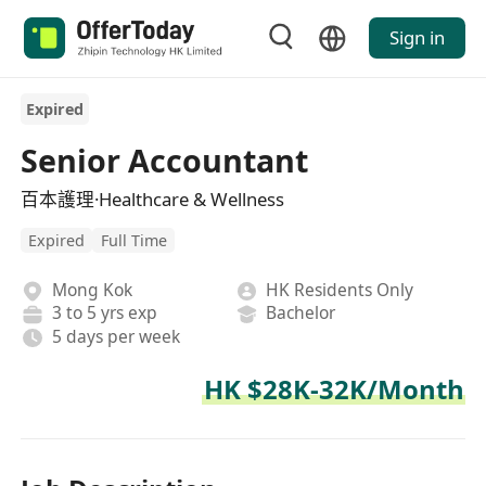
Sign in
Expired
Senior Accountant
百本護理·Healthcare & Wellness
Expired
Full Time
Mong Kok
HK Residents Only
3 to 5 yrs exp
Bachelor
5 days per week
HK $28K-32K/Month