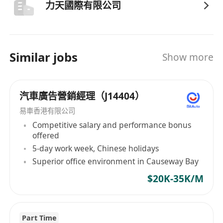
力天國際有限公司
Similar jobs
Show more
汽車廣告營銷經理（J14404）
易車香港有限公司
Competitive salary and performance bonus
offered
5-day work week, Chinese holidays
Superior office environment in Causeway Bay
$20K-35K/M
Part Time