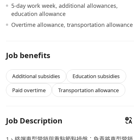
5-day work week, additional allowances,
education allowance
Overtime allowance, transportation allowance
Job benefits
Additional subsidies
Education subsidies
Paid overtime
Transportation allowance
Job Description
1、終端車型營銷與重點節點操盤：負責將車型營銷