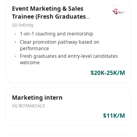
Event Marketing & Sales
Trainee (Fresh Graduates
Welcome!)
SD Infinity
1-on-1 coaching and mentorship
Clear promotion pathway based on
performance
Fresh graduates and entry-level candidates
welcome
$20K-25K/M
Marketing intern
SG BOTANICALS
$11K/M