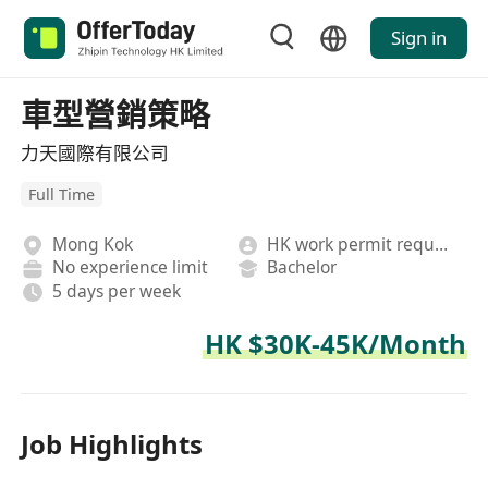
Sign in
車型營銷策略
力天國際有限公司
Full Time
Mong Kok
HK work permit required
No experience limit
Bachelor
5 days per week
HK $30K-45K/Month
Job Highlights