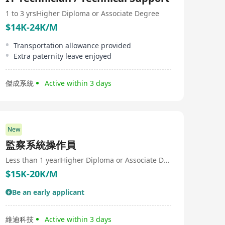
1 to 3 yrs
Higher Diploma or Associate Degree
$14K-24K/M
Transportation allowance provided
Extra paternity leave enjoyed
傑成系統
Active within 3 days
New
監察系統操作員
Less than 1 year
Higher Diploma or Associate Degree
$15K-20K/M
Be an early applicant
維迪科技
Active within 3 days