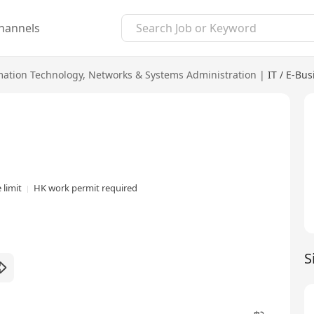
hannels
mation Technology
,
Networks & Systems Administration
|
IT / E-Bus
 limit
HK work permit required
S