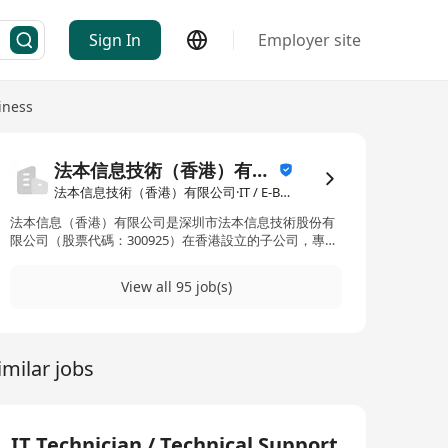
Sign In
Employer site
iness
法本信息技術（香港）有限公司
法本信息技術（香港）有限公司·IT / E-Business
法本信息（香港）有限公司是深圳市法本信息技術股份有
限公司（股票代碼：300925）在香港設立的子公司，專注
於為全球客戶提供資訊科技服務及數碼化解決方案。作為
法本信息在國際市場的重要佈局，香港公司憑藉總部在中
View all 95 job(s)
國內地的技術積累與行業經驗，致力為亞太區及全球客戶
提供高效益的數碼轉型服務，協助企業應對技術挑戰，推
動業務創新。
imilar jobs
IT Technician / Technical Support