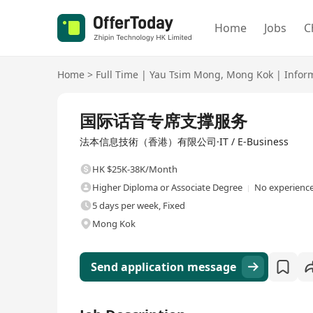
Home
Jobs
C
Home
>
Full Time
|
Yau Tsim Mong
,
Mong Kok
|
Infor
Full Time
国际话音专席支撑服务
法本信息技術（香港）有限公司·IT / E-Business
HK $25K-38K/Month
Higher Diploma or Associate Degree
No experience
5 days per week, Fixed
Mong Kok
Send application message