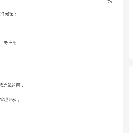
工作经验；
邮）等应用
力。
及海底光缆组网；
实操管理经验；