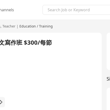
hannels
n
,
Teacher
|
Education / Training
文寫作班 $300/每節
S