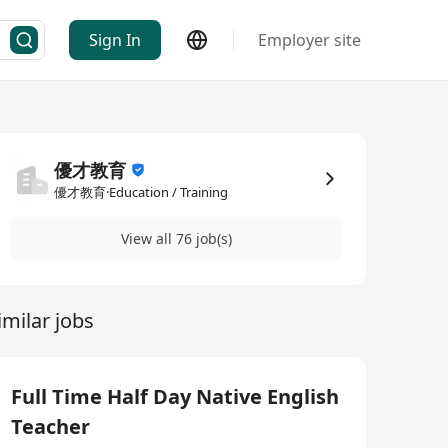
Sign In
Employer site
優才教育
優才教育·Education / Training
View all 76 job(s)
imilar jobs
Full Time Half Day Native English
Teacher