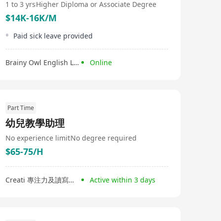
1 to 3 yrs
Higher Diploma or Associate Degree
$14K-16K/M
Paid sick leave provided
Brainy Owl English Learning Center
Online
Part Time
幼兒教學助理
No experience limit
No degree required
$65-75/H
Creati 專注力及讀寫中心
Active within 3 days