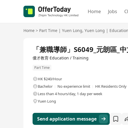
Home
Jobs
C
Home
>
Part Time
|
Yuen Long
,
Yuen Long
|
Educatio
「兼職導師」S6049_元朗區_中
優才教育·Education / Training
Part Time
HK $240/Hour
Bachelor
No experience limit
HK Residents Only
Less than 4 hours/day, 1 day per week
Yuen Long
Send application message