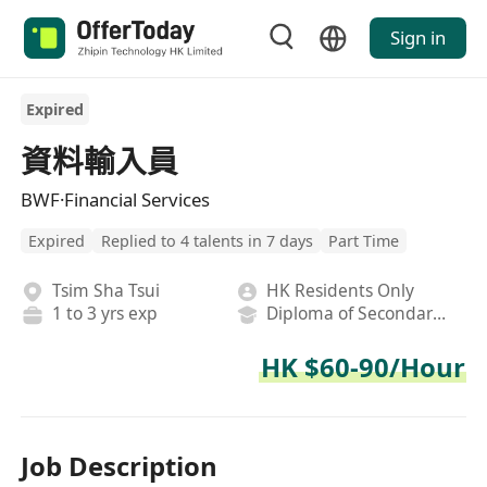
Sign in
Expired
資料輸入員
BWF·Financial Services
Expired
Replied to 4 talents in 7 days
Part Time
Tsim Sha Tsui
HK Residents Only
1 to 3 yrs exp
Diploma of Secondary School
HK $60-90/Hour
Job Description