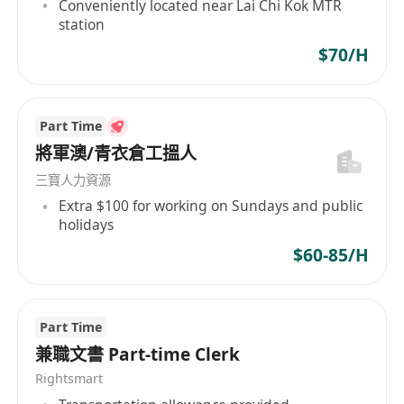
Conveniently located near Lai Chi Kok MTR
Word的功能應用。
station
2. 具備基本的社交媒體管理能力，了解如何在
$70/H
Facebook和Instagram上有效發佈內容。
3. 對Capcut、Canva或Adobe等設計與剪輯工具有
一定了解者優先考慮。
Part Time
4. 工作認真負責，注重細節，具備良好的時間管理
將軍澳/青衣倉工搵人
能力，能按時完成指定工作。
三寶人力資源
5. 每週需提供可上班日期及時間安排，靈活配合公
Extra $100 for working on Sundays and public
司兼職工作需求。
holidays
$60-85/H
福利：
本職位為兼職性質，薪金按時薪計算，具體薪資面
額請洽詢面試時確認。
Part Time
兼職文書 Part-time Clerk
Rightsmart