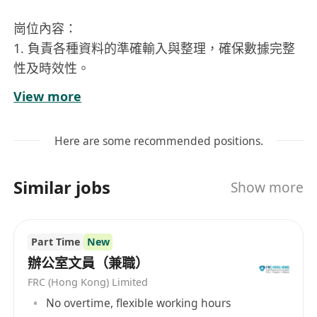
崗位內容：
1. 負責各種資料的準確輸入與整理，確保數據完整
性及時效性。
2. 使用Excel和Word進行文件處理及數據分析，協
View more
助日常辦公事務。
3. 協助公司於社交媒體平台（如Facebook和
Here are some recommended positions.
Instagram）發布相關內容，提升品牌曝光率。
4. 參與簡單的圖像或短影片編輯工作，使用
Similar jobs
Show more
Capcut、Canva或Adobe等工具製作吸引人的視覺
素材。
5. 根據需求完成其他臨時分配的工作任務，支持團
Part Time
New
隊運作。
辦公室文員（兼職）
FRC (Hong Kong) Limited
工作要求：
No overtime, flexible working hours
1. 熟練操作Microsoft Office軟體，尤其是Excel和