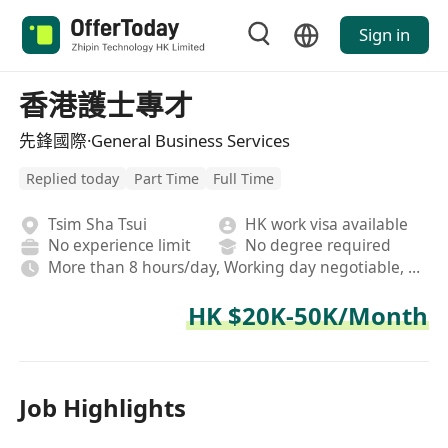
Sign in
香港護士專才
先鋒國際·General Business Services
Replied today
Part Time
Full Time
Tsim Sha Tsui
HK work visa available
No experience limit
No degree required
More than 8 hours/day, Working day negotiable, Hybrid
HK $20K-50K/Month
Job Highlights