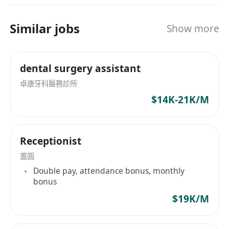
Similar jobs
Show more
dental surgery assistant
卓康牙科醫務診所
$14K-21K/M
Receptionist
置圓
Double pay, attendance bonus, monthly
bonus
$19K/M