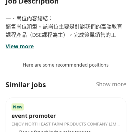
Job Description
一、崗位內容總結：
銷售崗位類型。該崗位主要是針對我們的高端教育
課程產品（DSE課程為主），完成簽單銷售的工
作。
View more
--------------------------------------------------------------------
-------------------------
Here are some recommended positions.
崗位職責：
1、承接公司客戶資源，積極回訪客戶，通過微信或
Similar jobs
Show more
QQ等工具與學員溝通交流，挖掘客戶需求，提供給
專業而高質的課程咨詢服務；
2、能夠快速分析學生及家長的需求，並為學員設計
New
合適的課程方案，根據學員的學習狀況做出分析與
event promoter
診斷，製定學習計劃與方案，並引導報名，促進簽
ENJOY NORTH EAST FARM PRODUCTS COMPANY LIMITED
約及後續跟進；