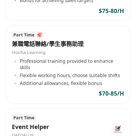
Bonus for achieving sales targets
3、主動維護潛在客戶關系，擴大公司品牌及行業口
碑；
$75-80/H
4、按質按量地完成校區下達的銷售任務，完成上級
交付的工作。
Part Time
任職資格：
兼職電話聯絡/學生事務助理
1、全日製大專及以上學歷，顧問式營銷，思維活
躍，反應敏捷；
Hooha Learning
2、溝通能力強，談吐得當，自信心強，有親和力；
Professional training provided to enhance
skills
3、熟悉電腦操作系統以及常用辦公軟件，打字速度
Flexible working hours, choose suitable shifts
快；
Additional allowances, flexible bonus
4、有團隊合作精神和敬業精神，執行力好，抗壓能
$70-85/H
力強，富有責任心；
5、有教育行業經驗者優先。
--------------------------------------------------------------------
Part Time
----------------------------
Event Helper
威學一百 是集教育咨詢、學習規劃、圖書出版為一
DAEDALUS