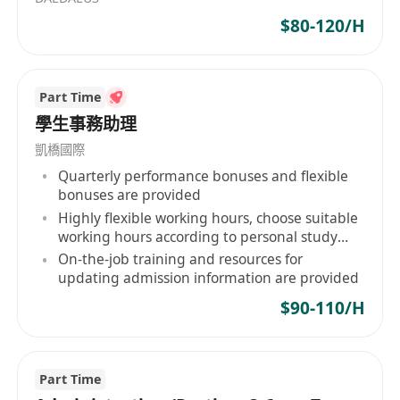
體的國際教育集團，旨在培養綜合性國際化人才，
$80-120/H
提供留學前的綜合能力提升輔導、海外高校課程培
訓及論文指導和海外家庭學習規劃等綜合性服務。
經過多年的沈澱和積澱，威學一百在大灣區運營多
Part Time
家中心，以全人教育為理念，提供一站式國際教育
學生事務助理
服務，秉承「不走彎路就是捷徑」的品牌使命，為
凱橋國際
培養國際化人才而努力。公司發展迅速、人性化管
Quarterly performance bonuses and flexible
理、潛力無限。
bonuses are provided
Highly flexible working hours, choose suitable
working hours according to personal study
and life rhythm
On-the-job training and resources for
updating admission information are provided
$90-110/H
Part Time