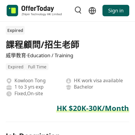
Sign in
Expired
課程顧問/招生老師
威學教育·Education / Training
Expired
Full Time
Kowloon Tong
HK work visa available
1 to 3 yrs exp
Bachelor
Fixed,On-site
HK $20K-30K/Month