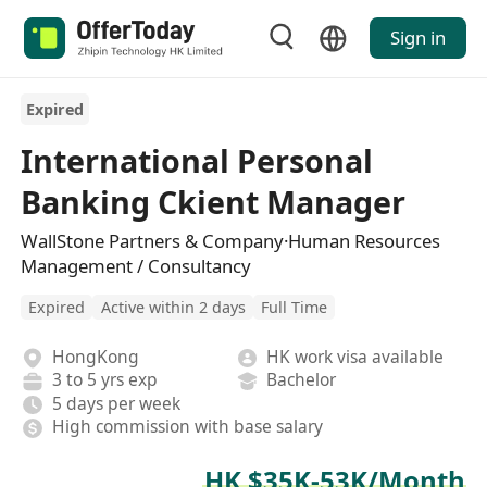
Sign in
Expired
International Personal
Banking Ckient Manager
WallStone Partners & Company·Human Resources
Management / Consultancy
Expired
Active within 2 days
Full Time
HongKong
HK work visa available
3 to 5 yrs exp
Bachelor
5 days per week
High commission with base salary
HK $35K-53K/Month