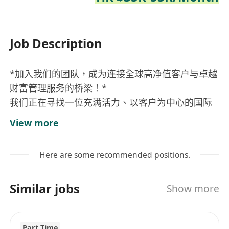
Job Description
*加入我们的团队，成为连接全球高净值客户与卓越
财富管理服务的桥梁！*
我们正在寻找一位充满活力、以客户为中心的国际
个人银行客户经理。您将负责为我们的国际个人银
View more
行客户提供专业的财富管理服务，建立并深化长期
客户关系，同时达成业务目标。
Here are some recommended positions.
您的主要职责：
深度理解与关系维护：* 主动与高净值国际个人
Similar jobs
Show more
银行客户互动，深入理解其财富目标、风险偏好
及全方位需求。通过定期的财富检视、风险分析
和专业的财富规划建议，维护并提升客户忠诚
Part Time