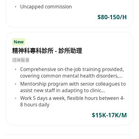
的全部有效牌照：
Uncapped commission
证券及期货条例下的第1类（证券交易）、第7类
$80-150/H
（提供自动化交易服务）、第8类（证券保证金
融资）牌照。
保险中介人资格考试（IIQE）卷1、2、3及5合
New
格。
精神科專科診所 - 診所助理
*加入我们，您将获得：*
靖琳醫薈
* 在领先的国际金融机构中发展的宝贵机会。
Comprehensive on-the-job training provided,
* 接触全球高净值客户群体，提供专业财富管理服
covering common mental health disorders,
务的平台。
etc.
Mentorship program with senior colleagues to
* 具有竞争力的薪酬福利及职业发展路径。
assist new staff in adapting to clinic
*立即申请，开启您的国际金融职业生涯新篇章！*
operations and professional development
Work 5 days a week, flexible hours between 4-
8 hours daily
$15K-17K/M