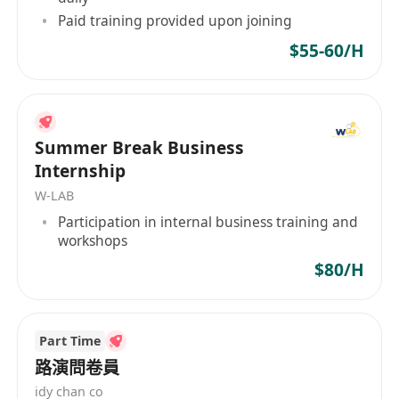
在业务决策中审慎评估风险，将维护公司声誉和
Paid training provided upon joining
保护客户及公司资产安全置于首位。
$55-60/H
坚持最高的道德行为标准，确保所有行为符合适
用的法律、法规和内部准则。
我们期待您具备：
学历背景：* 本科或以上学历，主修金融、商科
Summer Break Business
或相关领域。
Internship
行业经验：* 拥有相关财富管理或私人银行工作
W-LAB
经验者优先。
Participation in internal business training and
客户关系能力：* 具备前线客户服务经验，拥有
workshops
出色的客户关系建立与维护技巧。
$80/H
沟通与销售技巧：* 卓越的沟通能力、人际交往
技巧及专业的销售能力。
语言能力：* 流利的普通话及英语（书面及口
Part Time
语），具备基本广东话会话能力者优先。
路演問卷員
必备资质：* 持有在香港销售相关金融产品所需
idy chan co