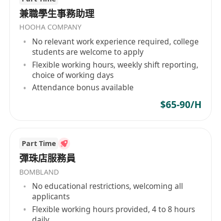
度。
兼職學生事務助理
专业财富管理建议：* 基于对客户的深刻理解，
HOOHA COMPANY
提供专业的投资与财富管理建议，通过多元化产
No relevant work experience required, college
品配置策略满足其个性化的投资、财富保值增值
students are welcome to apply
及传承需求。
Flexible working hours, weekly shift reporting,
业绩目标达成：* 积极完成设定的客户管理及资
choice of working days
产规模增长目标，有效提升产品渗透率与客户钱
Attendance bonus available
包份额。
$65-90/H
新客户拓展：* 运用多种渠道（如客户转介、市
场活动等）积极拓展新的国际个人银行客户。
卓越客户体验：* 在满足客户复杂需求的同时，
Part Time
始终致力于提供高效、专业且超越期待的客户体
彈珠店服務員
验。
BOMBLAND
合规与风险管理:
No educational restrictions, welcoming all
严格遵守所有KYC（了解你的客户）、AML（反
applicants
洗钱）及其他相关监管规定与公司政策。
Flexible working hours provided, 4 to 8 hours
daily