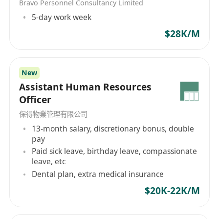
Bravo Personnel Consultancy Limited
熟悉香港勞工法例及人力資源全盤操作流程；
5-day work week
具備薪酬計算及發薪經驗；
良好溝通能力及問題解決能力，執行力強；
$28K/M
細心、有責任感，具團隊協作精神；
能同時處理多項事務並具備良好時間管理能力；
已在香港工作及居住者優先考慮。
New
Assistant Human Resources
工作安排：
Officer
工作時間：星期一至星期五，09:00–18:00
工作性質：全職
保得物業管理有限公司
職位級別：Manager / Supervisor
13-month salary, discretionary bonus, double
pay
Paid sick leave, birthday leave, compassionate
leave, etc
Dental plan, extra medical insurance
$20K-22K/M