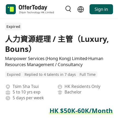
Sign in
Expired
人力資源經理 / 主管（Luxury,
Bouns）
Manpower Services (Hong Kong) Limited·Human
Resources Management / Consultancy
Expired
Replied to 4 talents in 7 days
Full Time
Tsim Sha Tsui
HK Residents Only
5 to 10 yrs exp
Bachelor
5 days per week
HK $50K-60K/Month