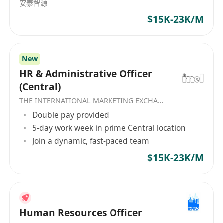
安泰智源
處理員工關係事宜，提供專業建議並維持良好團
$15K-23K/M
隊氛圍；
協調及安排內部培訓及發展項目；
負責員工考勤管理、績效考核及人事檔案管理；
New
負責薪酬計算及發放（需熟悉香港勞工法例及相
HR & Administrative Officer
關合規要求）。
(Central)
二、行政及營運支持
THE INTERNATIONAL MARKETING EXCHANGE LIMITED
提供門店日常行政支援；
Double pay provided
協調內外部溝通，確保政策及流程有效落實；
5-day work week in prime Central location
協助優化人力資源制度及內部流程；
Join a dynamic, fast-paced team
處理其他與人力資源及行政相關之事務。
$15K-23K/M
任職要求：
學士學位或同等學歷（本科），人力資源管理或
相關專業優先；
5年或以上零售行業人力資源工作經驗，具多門
Human Resources Officer
店管理經驗者優先；