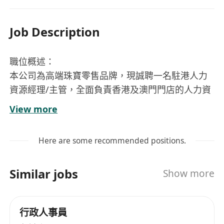
Job Description
職位概述：
本公司為高端珠寶零售品牌，現誠聘一名駐港人力
資源經理/主管，全面負責香港及澳門門店的人力資
源管理及行政工作。此崗位屬於前線零售業務的核
View more
心支持角色，需兼具人力資源專業能力與細緻執行
力，確保各門店運營穩定、有序及高效。
Here are some recommended positions.
主要職責：
一、人力資源管理
Similar jobs
Show more
負責香港及澳門門店之全盤人力資源管理工作；
統籌招聘流程，包括前線及管理層崗位；
負責員工入職、試用期評估、轉正安排及離職流
行政人事員
程管理；